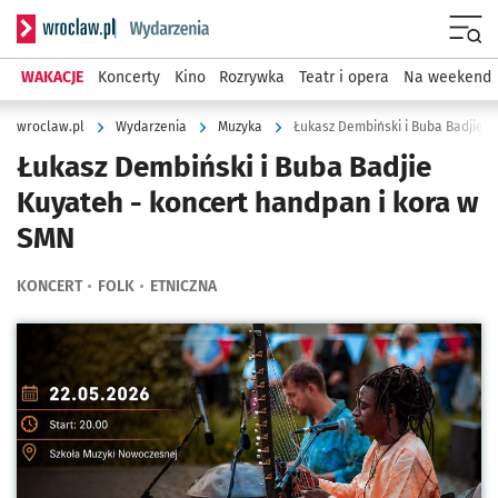
Serwis informacyjny wroclaw.pl podserwis: Wydarzenia
Menu
WAKACJE
Koncerty
Kino
Rozrywka
Teatr i opera
Na weekend
wroclaw.pl
Wydarzenia
Muzyka
Łukasz Dembiński i Buba Badjie 
Łukasz Dembiński i Buba Badjie
Kuyateh - koncert handpan i kora w
SMN
KONCERT
FOLK
ETNICZNA
Kliknij, aby powiększyć