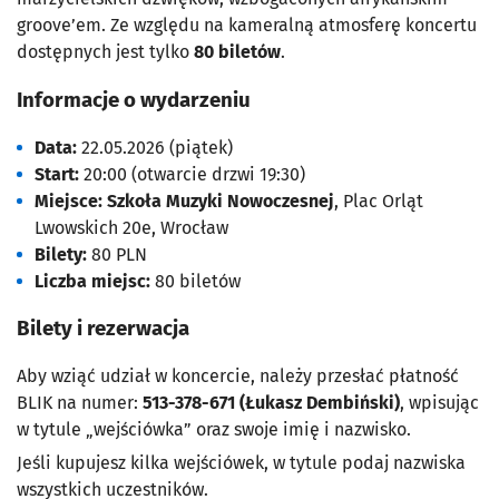
groove’em. Ze względu na kameralną atmosferę koncertu
dostępnych jest tylko
80 biletów
.
Informacje o wydarzeniu
Data:
22.05.2026 (piątek)
Start:
20:00 (otwarcie drzwi 19:30)
Miejsce:
Szkoła Muzyki Nowoczesnej
, Plac Orląt
Lwowskich 20e, Wrocław
Bilety:
80 PLN
Liczba miejsc:
80 biletów
Bilety i rezerwacja
Aby wziąć udział w koncercie, należy przesłać płatność
BLIK na numer:
513-378-671 (Łukasz Dembiński)
, wpisując
w tytule „wejściówka” oraz swoje imię i nazwisko.
Jeśli kupujesz kilka wejściówek, w tytule podaj nazwiska
wszystkich uczestników.