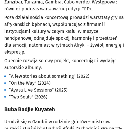
Zanzibar, Tanzania, Gambia, Cabo Verde). Występował
również podczas warszawskiej edycji TEDx.
Poza działalnością koncertową prowadzi warsztaty gry na
afrykańskich bębnach, współpracując z firmami i
instytucjami kultury w całym kraju. W muzyce
handpanowej odnajduje spokój, harmonię i przestrzeń
dla emocji, natomiast w rytmach Afryki – żywioł, energię i
ekspresję.
Obecnie rozwija solowy projekt, koncertując i wydając
autorskie albumy:
“A few stories about something” (2022)
“On the Way” (2024)
“Ayasa Live Sessions” (2025)
“Two Souls” (2026)
Buba Badjie Kuyateh
Urodził się w Gambii w rodzinie griotów – mistrzów
muzyki i strażników tradycji Afryki Zachodniej. Gra na 22-