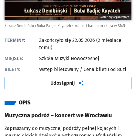
Materiały organizatora
Łukasz Dembiński i Buba Badjie Kuyateh - koncert handpan i kora w SMN
TERMINY:
Zakończyło się 22.05.2026 (2 miesiące
temu)
MIEJSCE:
Szkoła Muzyki Nowoczesnej
BILETY:
Wstęp biletowany
/ Cena biletu od 80zł
artykuł
Udostępnij
OPIS
Muzyczna podróż – koncert we Wrocławiu
Zapraszamy do muzycznej podróży pełnej kojących i
marzycielskich dźwięków, wzbogaconych afrykańskim