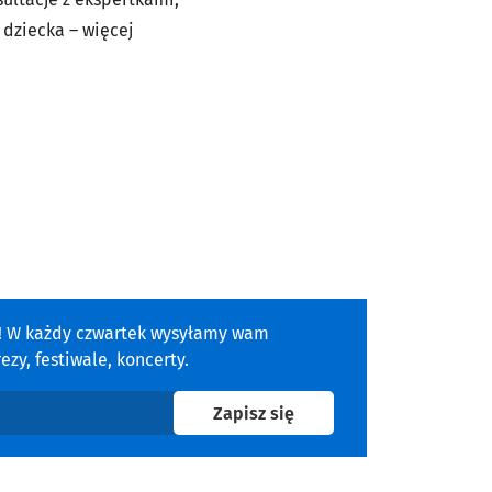
 dziecka – więcej
a! W każdy czwartek wysyłamy wam
zy, festiwale, koncerty.
na newsletter
Zapisz się