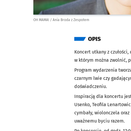
OH MAMA! / Ania Broda z Zespołem
OPIS
Koncert utkany z czułości,
w którym można zwolnić, po
Program wydarzenia tworzą
czarnym lwie czy gadającym
doświadczeniu.
Inspiracją dla koncertu je
Usenko, Teofila Lenartowic
cymbały, wiolonczela oraz 
uważnemu byciu razem.
Po koncercie, od godz. 17