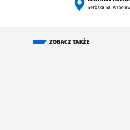
Serbska 5a,
Wrocła
ZOBACZ TAKŻE