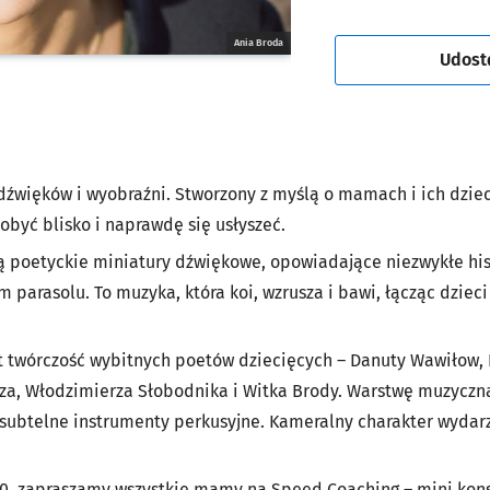
Ania Broda
Udost
 dźwięków i wyobraźni. Stworzony z myślą o mamach i ich dziec
być blisko i naprawdę się usłyszeć.
 poetyckie miniatury dźwiękowe, opowiadające niezwykłe histo
 parasolu. To muzyka, która koi, wzrusza i bawi, łącząc dziec
st twórczość wybitnych poetów dziecięcych – Danuty Wawiłow, D
za, Włodzimierza Słobodnika i Witka Brody. Warstwę muzyczną 
subtelne instrumenty perkusyjne. Kameralny charakter wydarze
:00, zapraszamy wszystkie mamy na Speed Coaching – mini kons