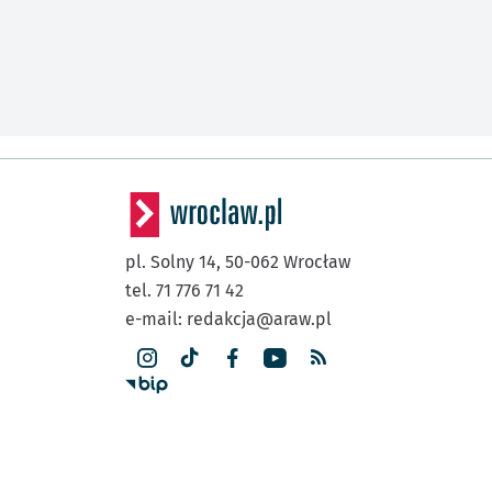
pl. Solny 14,
50-062
Wrocław
tel. 71 776 71 42
e-mail:
redakcja@araw.pl