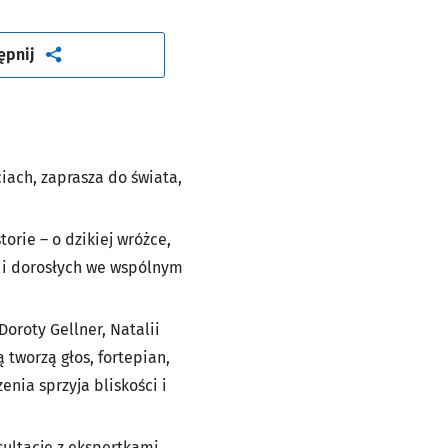
artykuł
ępnij
iach, zaprasza do świata,
rie – o dzikiej wróżce,
i i dorosłych we wspólnym
oroty Gellner, Natalii
tworzą głos, fortepian,
nia sprzyja bliskości i
ultacje z ekspertkami,