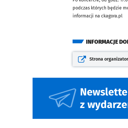
podczas których będzie mo
informacji na ckagora.pl
INFORMACJE D
Strona organizato
Otwiera się w nowej kar
Newslette
z wydarze