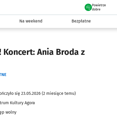
Powietrze
we Wrocławiu
ydarzenia
dobre
Na weekend
Bezpłatne
Koncert: Ania Broda z
m
TNE
ończyło się 23.05.2026 (2 miesiące temu)
trum Kultury Agora
ęp wolny