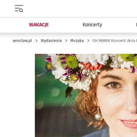
Menu główne portalu wroclaw.pl
WAKACJE
Koncerty
wroclaw.pl
Wydarzenia
Muzyka
OH MAMA! Koncert: Ania
Kliknij, aby powiększyć