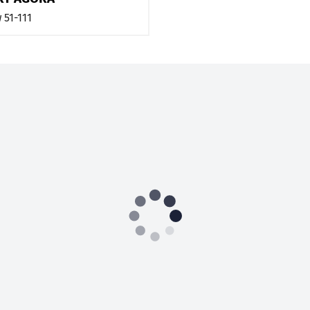
w
51-111