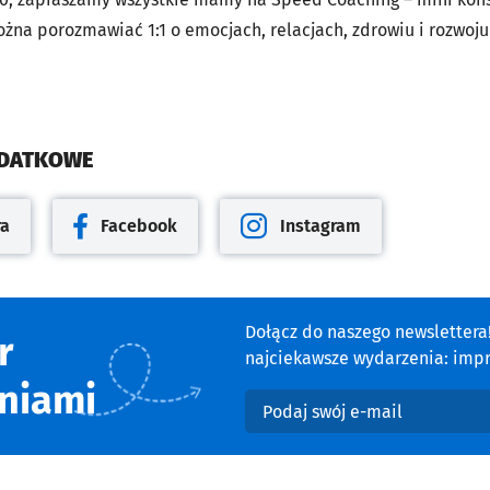
żna porozmawiać 1:1 o emocjach, relacjach, zdrowiu i rozwoju
ODATKOWE
ra
Facebook
Instagram
cie
Otwiera się w nowej karcie
Otwiera się w nowej karcie
Dołącz do naszego newsletter
r
najciekawsze wydarzenia: impre
niami
Podaj swój e-mail