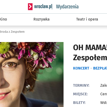
Serwis informacyjny wroclaw.pl podserwis: W
Kino
Rozrywka
Teatr i opera
 Broda z Zespołem
OH MAMA! 
Zespołe
KONCERT
BEZPŁA
TERMINY:
Zak
MIEJSCE:
Cen
BILETY:
Wst