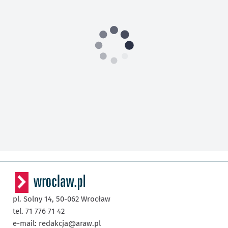
pl. Solny 14,
50-062
Wrocław
tel. 71 776 71 42
e-mail:
redakcja@araw.pl