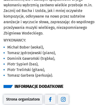
wykonaniu wybrzmią zarówno wielkie przeboje m.in.
Zacznij od Bacha i Izolda, jak i mniej oczywiste
kompozycje, odkrywane na nowo przez subtelne
aranżacje i wyczucie słowa, zapraszając do wspólnego
przeżywania muzyki wielkiego, niezapomnianego
Zbigniewa Wodeckiego.
WYKONAWCY:
Michał Bober (wokal),
Tomasz Jędrzejewski (piano),
Dominik Gawroński (trąbka),
Piotr Sypień (bas),
Piotr Treliński (gitara),
Tomasz Garbera (perkusja).
INFORMACJE DODATKOWE
Strona organizatora
Otwiera się w nowej karcie
Otwiera się w nowej karcie
Otwiera się w nowej kar