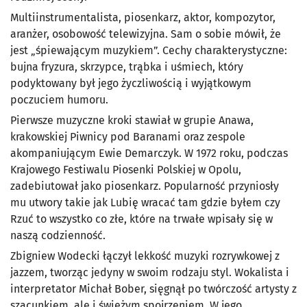
Multiinstrumentalista, piosenkarz, aktor, kompozytor,
aranżer, osobowość telewizyjna. Sam o sobie mówił, że
jest „śpiewającym muzykiem”. Cechy charakterystyczne:
bujna fryzura, skrzypce, trąbka i uśmiech, który
podyktowany był jego życzliwością i wyjątkowym
poczuciem humoru.
Pierwsze muzyczne kroki stawiał w grupie Anawa,
krakowskiej Piwnicy pod Baranami oraz zespole
akompaniującym Ewie Demarczyk. W 1972 roku, podczas
Krajowego Festiwalu Piosenki Polskiej w Opolu,
zadebiutował jako piosenkarz. Popularność przyniosły
mu utwory takie jak Lubię wracać tam gdzie byłem czy
Rzuć to wszystko co złe, które na trwałe wpisały się w
naszą codzienność.
Zbigniew Wodecki łączył lekkość muzyki rozrywkowej z
jazzem, tworząc jedyny w swoim rodzaju styl. Wokalista i
interpretator Michał Bober, sięgnął po twórczość artysty z
szacunkiem, ale i świeżym spojrzeniem. W jego