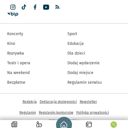
Koncerty
Sport
Kino
Edukacja
Rozrywka
Dla dzieci
Teatr i opera
Dodaj wydarzenie
Na weekend
Dodaj miejsce
Bezpłatne
Regulamin serwisu
Inne informacje
Redakcja
Deklaracja dostępności
Newsletter
Regulamin
Regulamin konkursów
Polityka prywatności
Strona główna - wroclaw.pl
Ustawienia cookies