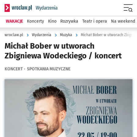
Serwis informacyjny wroclaw.pl podserwis: Wydarzenia
Menu
WAKACJE
Koncerty
Kino
Rozrywka
Teatr i opera
Na weekend
wroclaw.pl
Wydarzenia
Muzyka
Michał Bober w utworach Zbignie
Michał Bober w utworach
Zbigniewa Wodeckiego / koncert
KONCERT
SPOTKANIA MUZYCZNE
Kliknij, aby powiększyć