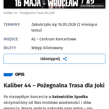
materiały organizatora
Kaliber 44 – Pożegnalna Trasa dla Joki
TERMINY:
Zakończyło się 16.05.2026 (2 miesiące
temu)
MIEJSCE:
A2 – Centrum Koncertowe
BILETY:
Wstęp biletowany
artykuł
Udostępnij
OPIS
Kaliber 44 – Pożegnalna Trasa dla Joki
Po niezwykłym koncercie w
katowickim Spodku
otrzymaliśmy od Was mnóstwo wiadomości i słów
wsparcia. Wasza reakcja pokazała nam jedno – nie