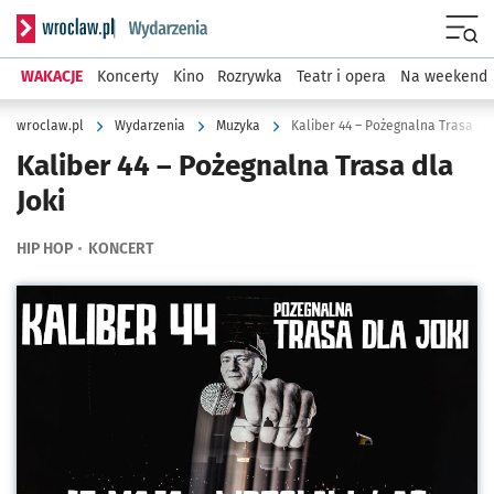
Serwis informacyjny wroclaw.pl podserwis: Wydarzenia
Menu
WAKACJE
Koncerty
Kino
Rozrywka
Teatr i opera
Na weekend
wroclaw.pl
Wydarzenia
Muzyka
Kaliber 44 – Pożegnalna Trasa dla
Kaliber 44 – Pożegnalna Trasa dla
Joki
HIP HOP
KONCERT
Kliknij, aby powiększyć