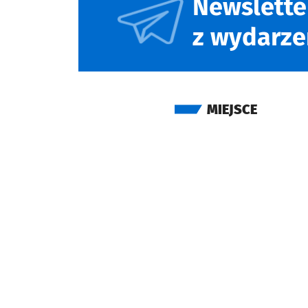
Newslette
z wydarze
MIEJSCE