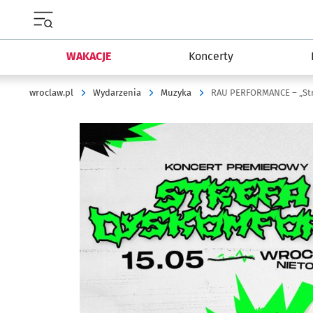
Menu główne portalu wroclaw.pl
WAKACJE
Koncerty
wroclaw.pl
Wydarzenia
Muzyka
RAU PERFORMANCE – „Str
Kliknij, aby powiększyć