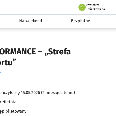
Powietrze
we Wrocławiu
ydarzenia
umiarkowane
Na weekend
Bezpłatne
ORMANCE – „Strefa
rtu”
T
ończyło się 15.05.2026 (2 miesiące temu)
b Nietota
ęp biletowany