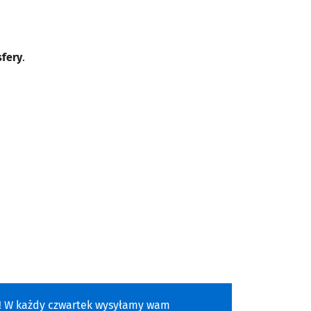
sfery
.
a! W każdy czwartek wysyłamy wam