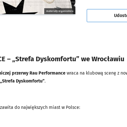
materiały organizatora
Udost
 – „Strefa Dyskomfortu” we Wrocławiu
iczej przerwy
Rau Performance
wraca na klubową scenę z no
„Strefa Dyskomfortu”
.
awita do największych miast w Polsce: