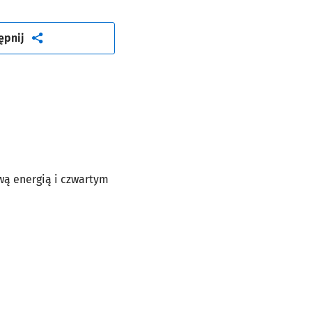
artykuł
ępnij
wą energią i czwartym