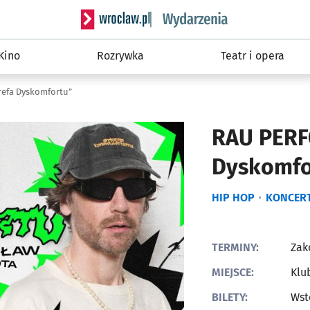
Serwis informacyjny wroclaw.pl podserwis: W
Kino
Rozrywka
Teatr i opera
efa Dyskomfortu”
RAU PERF
Dyskomfo
HIP HOP
KONCER
TERMINY:
Zak
MIEJSCE:
Klu
BILETY:
Wst