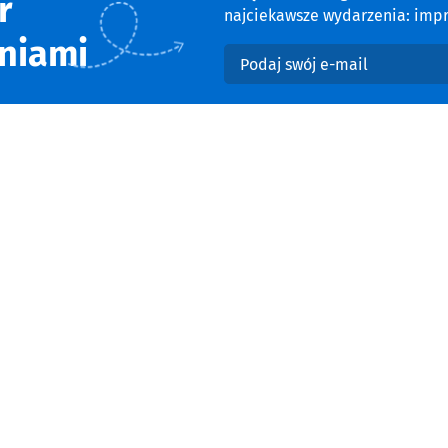
r
najciekawsze wydarzenia: impre
niami
Podaj swój e-mail