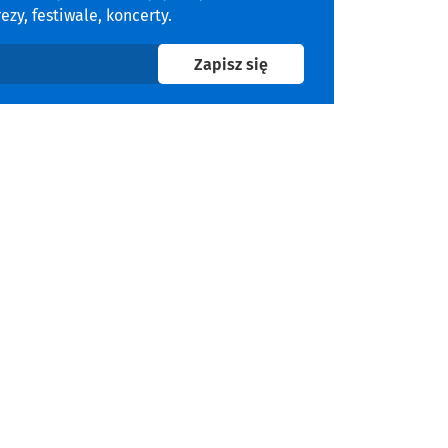
zy, festiwale, koncerty.
na newsletter
Zapisz się