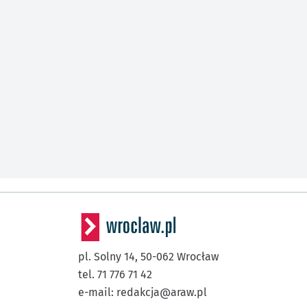
pl. Solny 14,
50-062
Wrocław
tel. 71 776 71 42
e-mail:
redakcja@araw.pl