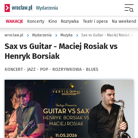
Serwis informacyjny wroclaw.pl podserwis: Wydarzenia
Menu
WAKACJE
Koncerty
Kino
Rozrywka
Teatr i opera
Na weekend
wroclaw.pl
Wydarzenia
Muzyka
Sax vs Guitar - Maciej Rosiak vs 
Sax vs Guitar - Maciej Rosiak vs
Henryk Borsiak
KONCERT
JAZZ
POP
ROZRYWKOWA
BLUES
Kliknij, aby powiększyć