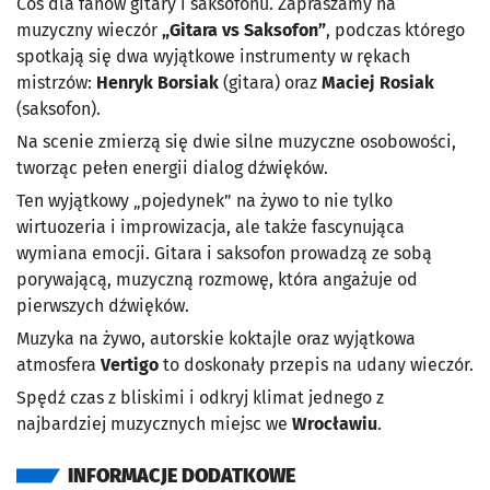
Coś dla fanów gitary i saksofonu. Zapraszamy na
muzyczny wieczór
„Gitara vs Saksofon”
, podczas którego
spotkają się dwa wyjątkowe instrumenty w rękach
mistrzów:
Henryk Borsiak
(gitara) oraz
Maciej Rosiak
(saksofon).
Na scenie zmierzą się dwie silne muzyczne osobowości,
tworząc pełen energii dialog dźwięków.
Ten wyjątkowy „pojedynek” na żywo to nie tylko
wirtuozeria i improwizacja, ale także fascynująca
wymiana emocji. Gitara i saksofon prowadzą ze sobą
porywającą, muzyczną rozmowę, która angażuje od
pierwszych dźwięków.
Muzyka na żywo, autorskie koktajle oraz wyjątkowa
atmosfera
Vertigo
to doskonały przepis na udany wieczór.
Spędź czas z bliskimi i odkryj klimat jednego z
najbardziej muzycznych miejsc we
Wrocławiu
.
INFORMACJE DODATKOWE