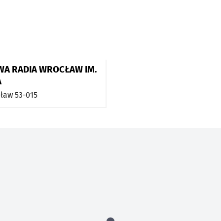
A RADIA WROCŁAW IM.
A
ław
53-015