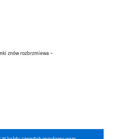
senki znów rozbrzmiewa –
a! W każdy czwartek wysyłamy wam