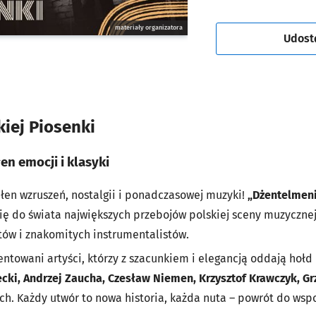
materiały organizatora
Udost
iej Piosenki
n emocji i klasyki
ełen wzruszeń, nostalgii i ponadczasowej muzyki!
„Dżentelmeni
 Cię do świata największych przebojów polskiej sceny muzyczne
ów i znakomitych instrumentalistów.
entowani artyści, którzy z szacunkiem i elegancją oddają hoł
ki, Andrzej Zaucha, Czesław Niemen, Krzysztof Krawczyk, Gr
ych. Każdy utwór to nowa historia, każda nuta – powrót do wsp