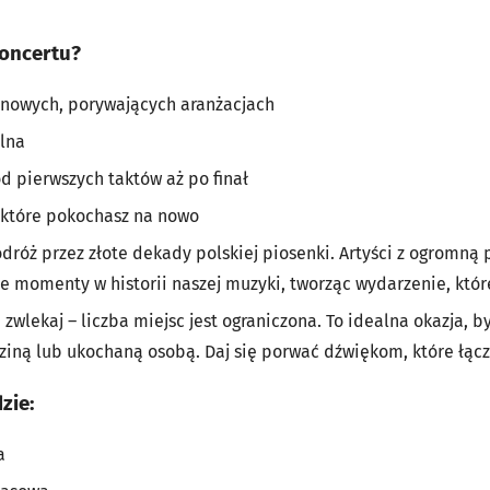
koncertu?
 nowych, porywających aranżacjach
lna
d pierwszych taktów aż po finał
które pokochasz na nowo
podróż przez złote dekady polskiej piosenki. Artyści z ogromną
e momenty w historii naszej muzyki, tworząc wydarzenie, któr
 zwlekaj – liczba miejsc jest ograniczona. To idealna okazja, 
dziną lub ukochaną osobą. Daj się porwać dźwiękom, które łąc
zie:
a