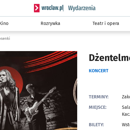
Serwis informacyjny wroclaw.pl podserwis: W
Kino
Rozrywka
Teatr i opera
osenki
Dżentelme
KONCERT
TERMINY:
Zak
MIEJSCE:
Sal
Kac
BILETY:
Wst