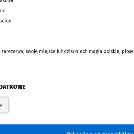
basowa
ino
sofon
i zarezerwuj swoje miejsce już dziś! Niech magia polskiej pio
ODATKOWE
ra
cie
Dołącz do naszego newsletter