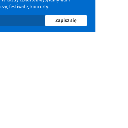
zy, festiwale, koncerty.
na newsletter
Zapisz się