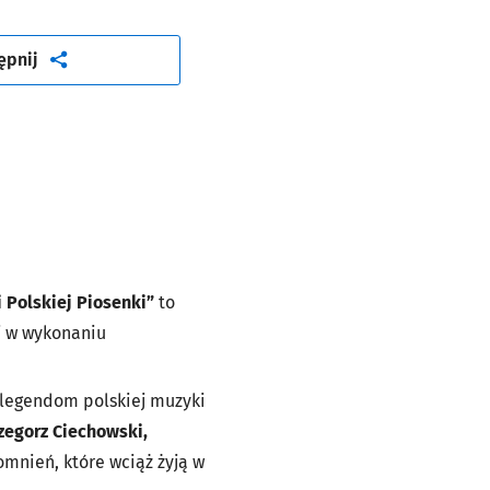
artykuł
ępnij
 Polskiej Piosenki”
to
j w wykonaniu
d legendom polskiej muzyki
zegorz Ciechowski,
omnień, które wciąż żyją w