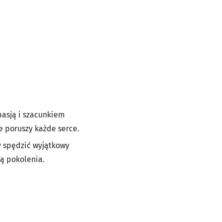
 pasją i szacunkiem
e poruszy każde serce.
by spędzić wyjątkowy
zą pokolenia.