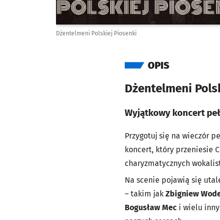
Dżentelmeni Polskiej Piosenki
OPIS
Dżentelmeni Polsk
Wyjątkowy koncert pełe
Przygotuj się na wieczór p
koncert, który przeniesie
charyzmatycznych wokalist
Na scenie pojawią się utal
– takim jak
Zbigniew Wodec
Bogusław Mec
i wielu inn