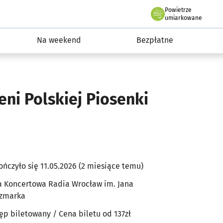
Powietrze
we Wrocławiu
ydarzenia
umiarkowane
Na weekend
Bezpłatne
ni Polskiej Piosenki
ończyło się 11.05.2026 (2 miesiące temu)
a Koncertowa Radia Wrocław im. Jana
zmarka
ęp biletowany
/ Cena biletu od 137zł