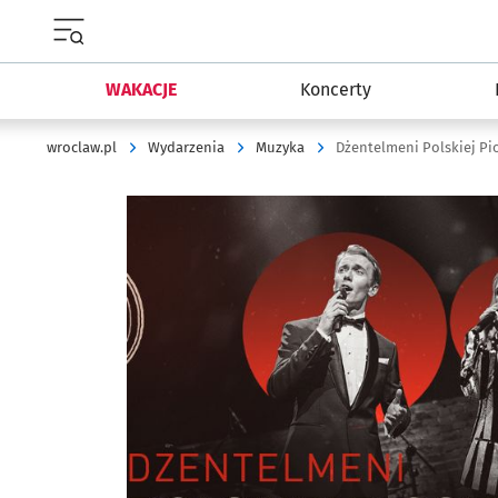
Menu główne portalu wroclaw.pl
WAKACJE
Koncerty
wroclaw.pl
Wydarzenia
Muzyka
Dżentelmeni Polskiej Pi
Kliknij, aby powiększyć