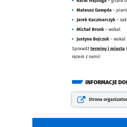
Rafał Hajduga
– gitara 
Mateusz Gawęda
– pian
Jarek Kaczmarczyk
– sak
Michał Bronk
– wokal
Justyna Bojczuk
– wokal
Sprawdź
terminy i miasta
razem z nami!
INFORMACJE D
Strona organizato
Otwiera się w nowej kar