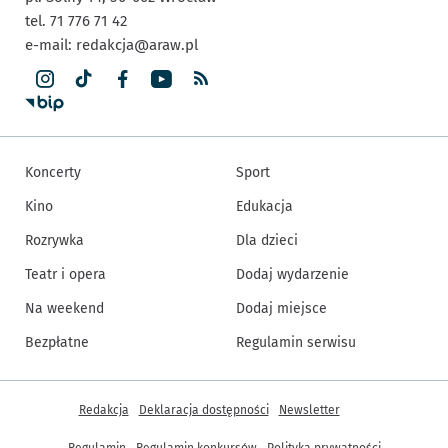
tel. 71 776 71 42
e-mail:
redakcja@araw.pl
Koncerty
Sport
Kino
Edukacja
Rozrywka
Dla dzieci
Teatr i opera
Dodaj wydarzenie
Na weekend
Dodaj miejsce
Bezpłatne
Regulamin serwisu
Inne informacje
Redakcja
Deklaracja dostępności
Newsletter
Regulamin
Regulamin konkursów
Polityka prywatności