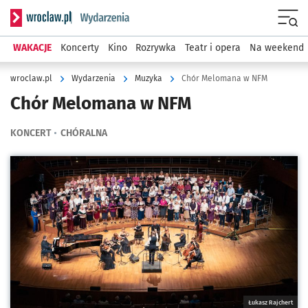
Serwis informacyjny wroclaw.pl podserwis: Wydarzenia
Menu
WAKACJE
Koncerty
Kino
Rozrywka
Teatr i opera
Na weekend
wroclaw.pl
Wydarzenia
Muzyka
Chór Melomana w NFM
Chór Melomana w NFM
KONCERT
CHÓRALNA
Kliknij, aby powiększyć
Łukasz Rajchert