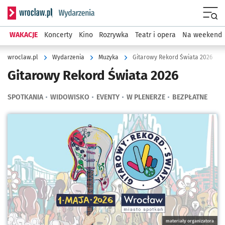
Serwis informacyjny wroclaw.pl podserwis: Wydarzenia
Menu
WAKACJE
Koncerty
Kino
Rozrywka
Teatr i opera
Na weekend
wroclaw.pl
Wydarzenia
Muzyka
Gitarowy Rekord Świata 2026
Gitarowy Rekord Świata 2026
SPOTKANIA
WIDOWISKO
EVENTY
W PLENERZE
BEZPŁATNE
Kliknij, aby powiększyć
materiały organizatora