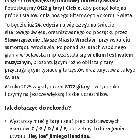
Dołącz do
Największej Gitarowej Orkiestry Świata
!
Potrzebujemy
8122 gitary i Ciebie
, aby podjąć kolejną
próbę ustanowienia nowego Gitarowego Rekordu Świata.
To będzie już
24. edycja
największego na świecie
gitarowego święta, organizowanego od początku przez
Stowarzyszenie „Nasze Miasto Wrocław”
przy wsparciu
samorządu Wrocławia. Po ponad 20 latach wspólnego
grania wrocławska impreza stała się
wielkim festiwalem
muzycznym
, prezentującym różne oblicza gitary i
przyciągającym tysiące gitarzystów oraz turystów z całego
świata.
W roku 2025 zagrały razem
8122 gitary
– w tym roku
liczymy na jeszcze większą liczbę uczestników.
Jak dołączyć do rekordu?
Wystarczy mieć gitarę i znać pięć podstawowych
akordów:
C / G / D / A / E
, potrzebnych do zagrania
utworu
„Hey Joe” Jimiego Hendrixa
.