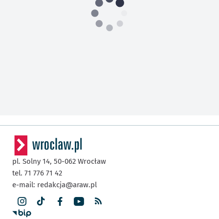
pl. Solny 14,
50-062
Wrocław
tel. 71 776 71 42
e-mail:
redakcja@araw.pl