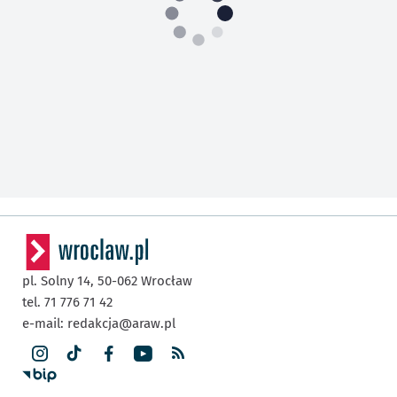
pl. Solny 14,
50-062
Wrocław
tel. 71 776 71 42
e-mail:
redakcja@araw.pl