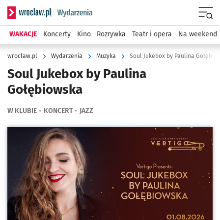
Serwis informacyjny wroclaw.pl podserwis: Wydarzenia
Menu
WAKACJE
Koncerty
Kino
Rozrywka
Teatr i opera
Na weekend
wroclaw.pl
Wydarzenia
Muzyka
Soul Jukebox by Paulina Gołębio
Soul Jukebox by Paulina
Gołębiowska
W KLUBIE
KONCERT
JAZZ
Kliknij, aby powiększyć