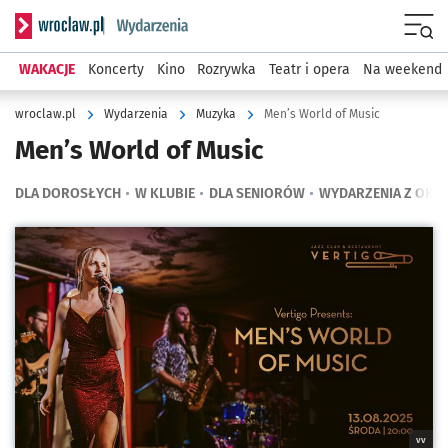
Serwis informacyjny wroclaw.pl podserwis: Wydarzenia
Menu
WAKACJE
Koncerty
Kino
Rozrywka
Teatr i opera
Na weekend
wroclaw.pl
Wydarzenia
Muzyka
Men’s World of Music
Men’s World of Music
DLA DOROSŁYCH
W KLUBIE
DLA SENIORÓW
WYDARZENIA Z OKO
Kliknij, aby powiększyć
vv