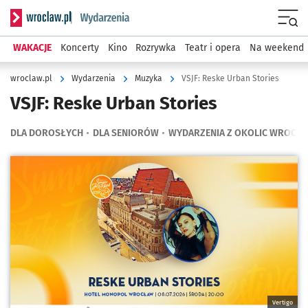
Serwis informacyjny wroclaw.pl podserwis: Wydarzenia
Menu
WAKACJE
Koncerty
Kino
Rozrywka
Teatr i opera
Na weekend
wroclaw.pl
Wydarzenia
Muzyka
VSJF: Reske Urban Stories
VSJF: Reske Urban Stories
DLA DOROSŁYCH
DLA SENIORÓW
WYDARZENIA Z OKOLIC WROCŁA
Kliknij, aby powiększyć
Vertigo