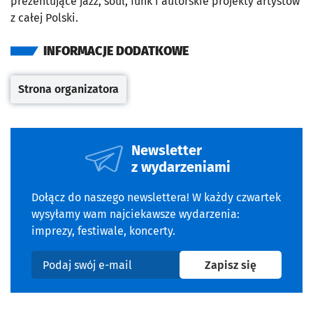
prezentujące jazz, soul, funk i autorskie projekty artystów
z całej Polski.
INFORMACJE DODATKOWE
Strona organizatora
Otwiera się w nowej karcie
Newsletter
z wydarzeniami
Dołącz do naszego newslettera! W każdy czwartek
wysyłamy wam najciekawsze wydarzenia:
imprezy, festiwale, koncerty.
na newslet
Zapisz się
Podaj swój e-mail