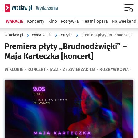
Serwis informacyjny wroclaw.pl podserwis: Wydarzenia
Menu
WAKACJE
Koncerty
Kino
Rozrywka
Teatr i opera
Na weekend
wroclaw.pl
Wydarzenia
Muzyka
Premiera płyty „Brudnodźwięki” –
Premiera płyty „Brudnodźwięki” –
Maja Karteczka [koncert]
W KLUBIE
KONCERT
JAZZ
ZE ZWIERZAKIEM
ROZRYWKOWA
BL
Kliknij, aby powiększyć