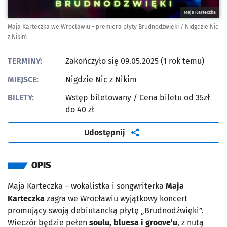
Maja Karteczka
Maja Karteczka we Wrocławiu - premiera płyty Brudnodźwięki / Nidgdzie Nic
z Nikim
TERMINY:
Zakończyło się 09.05.2025 (1 rok temu)
MIEJSCE:
Nigdzie Nic z Nikim
BILETY:
Wstęp biletowany
/ Cena biletu od 35zł
do 40 zł
artykuł
Udostępnij
OPIS
Maja Karteczka
–
wokalistka i songwriterka
Maja
Karteczka
zagra we Wrocławiu wyjątkowy koncert
promujący swoją debiutancką płytę „Brudnodźwięki”.
Wieczór będzie pełen
soulu, bluesa i groove’u
, z nutą