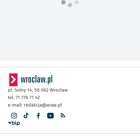
pl. Solny 14,
50-062
Wrocław
tel. 71 776 71 42
e-mail:
redakcja@araw.pl