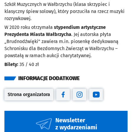
Szkół Muzycznych w Wałbrzychu (klasa skrzypiec i
klasyczny śpiew solowy), który porzuciła na rzecz muzyki
rozrywkowej.
W 2020 roku otrzymała
stypendium artystyczne
Prezydenta Miasta Wałbrzycha
. Jej autorska płyta
„Brudnodźwięki” zawiera m.in. piosenkę dedykowaną
Schronisku dla Bezdomnych Zwierząt w Wałbrzychu –
powstałą w ramach aukcji charytatywnej.
Bilety:
35 / 40 zł
INFORMACJE DODATKOWE
Strona organizatora
Otwiera się w nowej karcie
Otwiera się w nowej karcie
Otwiera się w nowej kar
Otwiera się w no
Newsletter
z wydarzeniami