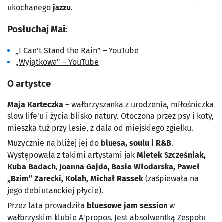
ukochanego
jazzu
.
Posłuchaj Mai:
„I Can’t Stand the Rain” – YouTube
„Wyjątkowa” – YouTube
O artystce
Maja Karteczka
– wałbrzyszanka z urodzenia, miłośniczka
slow life'u i życia blisko natury. Otoczona przez psy i koty,
mieszka tuż przy lesie, z dala od miejskiego zgiełku.
Muzycznie najbliżej jej do
bluesa, soulu i R&B
.
Występowała z takimi artystami jak
Mietek Szcześniak,
Kuba Badach, Joanna Gajda, Basia Włodarska, Paweł
„Bzim” Zarecki, Kolah, Michał Rassek
(zaśpiewała na
jego debiutanckiej płycie).
Przez lata prowadziła
bluesowe jam session
w
wałbrzyskim klubie A'propos. Jest absolwentką Zespołu