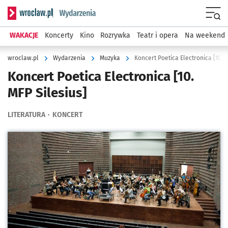
Serwis informacyjny wroclaw.pl podserwis: Wydarzenia
Menu
WAKACJE
Koncerty
Kino
Rozrywka
Teatr i opera
Na weekend
wroclaw.pl
Wydarzenia
Muzyka
Koncert Poetica Electronica [10. 
Koncert Poetica Electronica [10.
MFP Silesius]
LITERATURA
KONCERT
Kliknij, aby powiększyć