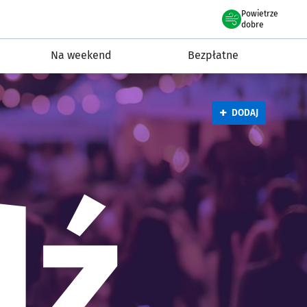
Powietrze
roclaw.pl podserwis: Wydarzen
we Wrocławiu
dobre
Na weekend
Bezpłatne
+
DODAJ
dź