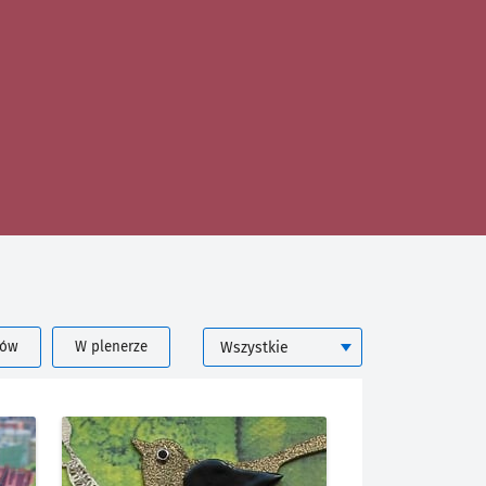
KATEGORIA
rów
W plenerze