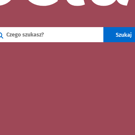
Wyszukiwarka wydarzeń we Wroc
Szukaj