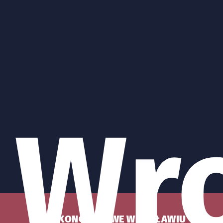
Wr
KONCERTY WE WROCŁAWIU