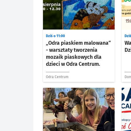
Dziś o 11:00
Dziś
„Odra piaskiem malowana“
Wa
- warsztaty tworzenia
Dz
mozaik piaskowych dla
dzieci w Odra Centrum.
Odra Centrum
Dom
Szk