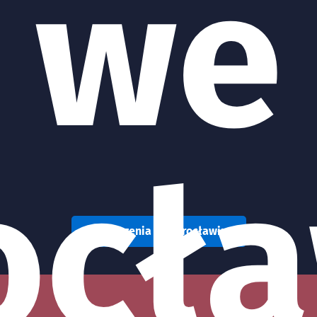
we
ocła
Wydarzenia we Wrocławiu