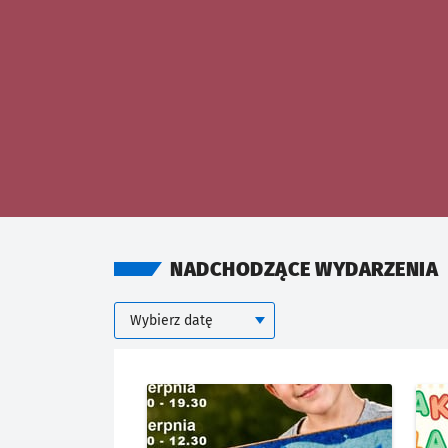
NADCHODZĄCE WYDARZENIA
Kalendarium
Wybierz datę
KIEDY
Znalezione wydarzenia