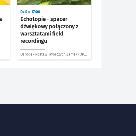
Dziś o 17:00
a
Echotopie - spacer
dźwiękowy połączony z
warsztatami field
recordingu
Ośrodek Postaw Twórczych Zamek (OPT
Zamek)