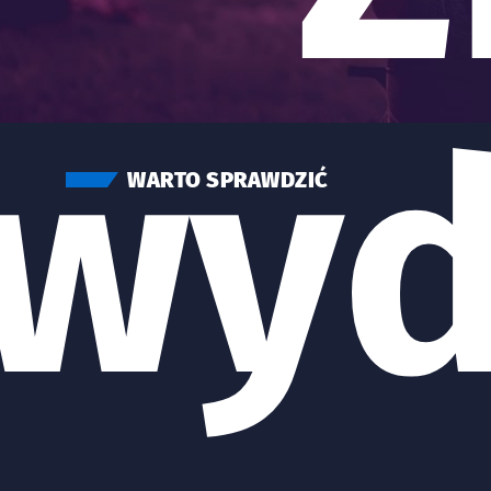
wyd
WARTO SPRAWDZIĆ
Znalezione wydarzenia