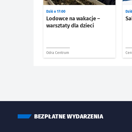
Dziś o 17:00
Dziś
Lodowce na wakacje –
Sa
warsztaty dla dzieci
Odra Centrum
Cen
Paw
BEZPŁATNE WYDARZENIA