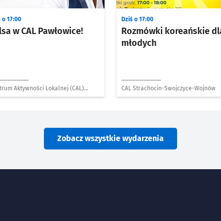
 o 17:00
Dziś o 17:00
lsa w CAL Pawłowice!
Rozmówki koreańskie dl
młodych
trum Aktywności Lokalnej (CAL)
CAL Strachocin-Swojczyce-Wojnów
łowice
Zobacz wszystkie wydarzenia