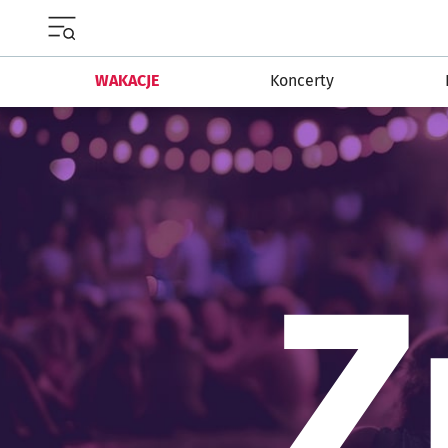
Menu główne portalu wroclaw.pl
WAKACJE
Koncerty
Z