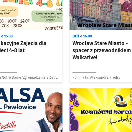
 o 15:00
Dziś o 16:00
kacyjne Zajęcia dla
Wrocław Stare Miasto -
ieci 4-8 lat
spacer z przewodnikiem
Walkative!
 Notre Dame/Zgromadzenie Sióstr
Pomnik hr. Aleksandra Fredry
olnych de Notre Dame