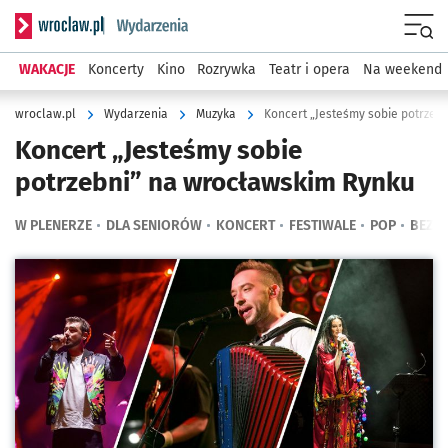
Serwis informacyjny wroclaw.pl podserwis: Wydarzenia
Menu
WAKACJE
Koncerty
Kino
Rozrywka
Teatr i opera
Na weekend
wroclaw.pl
Wydarzenia
Muzyka
Koncert „Jesteśmy sobie potrzeb
Koncert „Jesteśmy sobie
potrzebni” na wrocławskim Rynku
W PLENERZE
DLA SENIORÓW
KONCERT
FESTIWALE
POP
BEZP
Kliknij, aby powiększyć