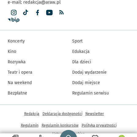
e-mail:
redakcja@araw.pl
Koncerty
Sport
Kino
Edukacja
Rozrywka
Dla dzieci
Teatr i opera
Dodaj wydarzenie
Na weekend
Dodaj miejsce
Bezpłatne
Regulamin serwisu
Inne informacje
Redakcja
Deklaracja dostępności
Newsletter
Regulamin
Regulamin konkursów
Polityka prywatności
Strona główna - wroclaw.pl
Ustawienia cookies