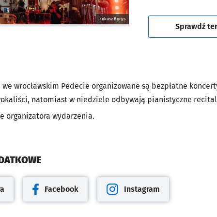
Łukasz Borys
Sprawdź te
ę we wrocławskim Pedecie organizowane są bezpłatne koncert
kaliści, natomiast w niedziele odbywają pianistyczne recital
ie organizatora wydarzenia.
ODATKOWE
ra
Facebook
Instagram
cie
Otwiera się w nowej karcie
Otwiera się w nowej karcie