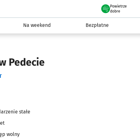
Powietrze
we Wrocławiu
ydarzenia
dobre
Na weekend
Bezpłatne
 w Pedecie
T
arzenie stałe
et
ęp wolny