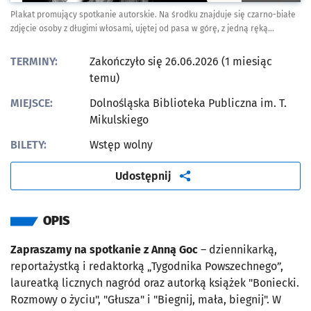
Plakat promujący spotkanie autorskie. Na środku znajduje się czarno-białe
zdjęcie osoby z długimi włosami, ujętej od pasa w górę, z jedną ręką
uniesioną w kierunku twarzy, z widoczną biżuterią.
TERMINY:
Zakończyło się 26.06.2026 (1 miesiąc
temu)
MIEJSCE:
Dolnośląska Biblioteka Publiczna im. T.
Mikulskiego
BILETY:
Wstęp wolny
artykuł
Udostępnij
OPIS
Zapraszamy na spotkanie z Anną Goc
– dziennikarką,
reportażystką i redaktorką „Tygodnika Powszechnego”,
laureatką licznych nagród oraz autorką książek "Boniecki.
Rozmowy o życiu", "Głusza" i "Biegnij, mała, biegnij". W