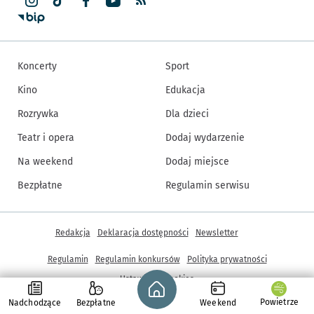
Koncerty
Sport
Kino
Edukacja
Rozrywka
Dla dzieci
Teatr i opera
Dodaj wydarzenie
Na weekend
Dodaj miejsce
Bezpłatne
Regulamin serwisu
Inne informacje
Redakcja
Deklaracja dostępności
Newsletter
Regulamin
Regulamin konkursów
Polityka prywatności
Strona główna - wroclaw.pl
Ustawienia cookies
Powietrze
Nadchodzące
Bezpłatne
Weekend
© Copyright 2005-2026, ARAW S.A., Gmina Wrocław