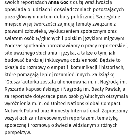
swoich reportażach
Anna Goc
z dużą wrażliwością
opowiada o ludziach i doświadczeniach pozostających
poza głównym nurtem debaty publicznej. Szczególne
miejsce w jej twórczości zajmują tematy związane z
prawami człowieka, wykluczeniem społecznym oraz
światem osób G/głuchych i polskim językiem migowym.
Podczas spotkania porozmawiamy o pracy reporterskiej,
sile uważnego słuchania i języka, a także o tym, jak
budować bardziej inkluzywną codzienność. Będzie to
okazja do rozmowy o empatii, komunikacji i historiach,
które pomagają lepiej rozumieć innych. Za książkę
"Głusza"autorka została uhonorowana m.in. Nagrodą im.
Ryszarda Kapuścińskiego i Nagrodą im. Beaty Pawlak, a
za reportaże dotyczące praw osób g/Głuchych otrzymała
wyróżnienia m.in. od United Nations Global Compact
Network Poland oraz Amnesty International. Zapraszamy
wszystkich zainteresowanych reportażem, tematyką
społeczną i rozmową o świecie widzianym z różnych
perspektyw.