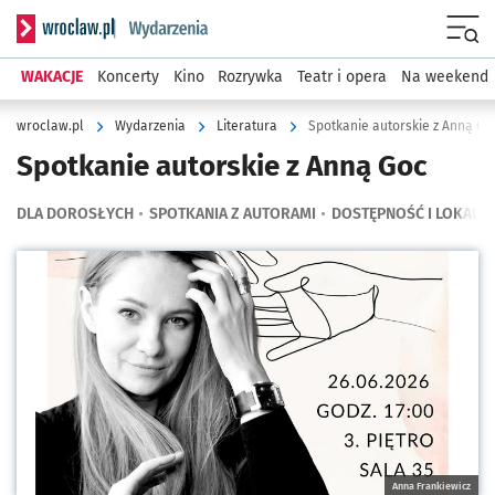
Serwis informacyjny wroclaw.pl podserwis: Wydarzenia
Menu
WAKACJE
Koncerty
Kino
Rozrywka
Teatr i opera
Na weekend
wroclaw.pl
Wydarzenia
Literatura
Spotkanie autorskie z Anną Go
Spotkanie autorskie z Anną Goc
DLA DOROSŁYCH
SPOTKANIA Z AUTORAMI
DOSTĘPNOŚĆ I LOKALIZ
Kliknij, aby powiększyć
Anna Frankiewicz