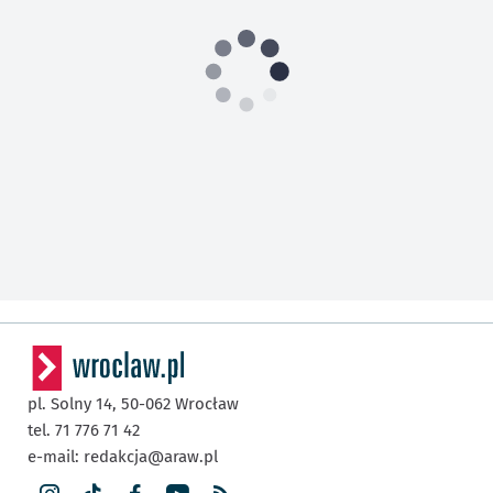
pl. Solny 14,
50-062
Wrocław
tel. 71 776 71 42
e-mail:
redakcja@araw.pl