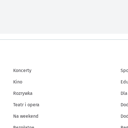
Koncerty
Spo
Kino
Edu
Rozrywka
Dla
Teatr i opera
Dod
Na weekend
Dod
Bezpłatne
Reg