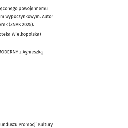
święconego powojennemu
kom wypoczynkowym. Autor
rek (ZNAK 2025).
ioteka Wielkopolska)
SMODERNY z Agnieszką
Funduszu Promocji Kultury