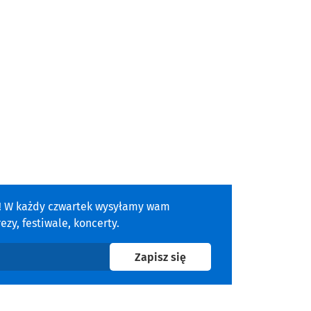
a! W każdy czwartek wysyłamy wam
zy, festiwale, koncerty.
na newsletter
Zapisz się