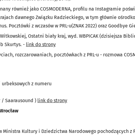
, znany również jako COSMODERNA, profilu na Instagramie po
krajach dawnego Związku Radzieckiego, w tym głównie ośrod
nus. Pocztówki z wczasów w PRL-u(ZNAK 2022) oraz Goodbye Gie
 Witkowskiej, Ostatni biały kraj, wyd. WBPICAK (dzisiejsza Bibl
b Skurtys. -
link do strony
ryciach, rozczarowaniach, pocztówkach z PRL-u - rozmowa CO
cji urbeksowych z numeru
r / Saarausound )
link do strony
Wrocław
 Ministra Kultury i Dziedzictwa Narodowego pochodzących z 