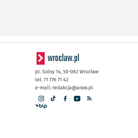
pl. Solny 14,
50-062
Wrocław
tel. 71 776 71 42
e-mail:
redakcja@araw.pl