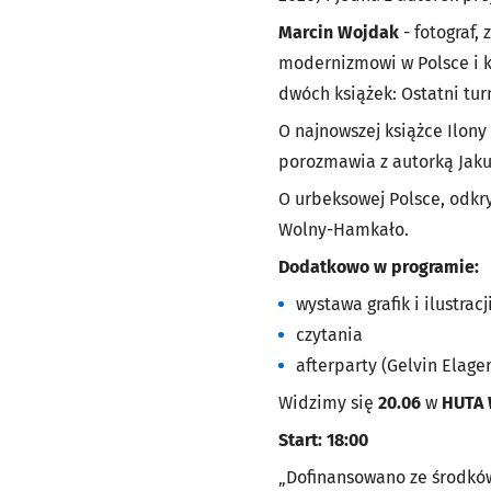
Marcin Wojdak
- fotograf
modernizmowi w Polsce i 
dwóch książek: Ostatni tur
O najnowszej książce Ilony
porozmawia z autorką Jaku
O urbeksowej Polsce, odk
Wolny-Hamkało.
Dodatkowo w programie:
wystawa grafik i ilustra
czytania
afterparty (Gelvin Elage
Widzimy się
20.06
w
HUTA 
Start: 18:00
„Dofinansowano ze środków