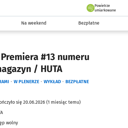
Powietrze
we Wrocławiu
ydarzenia
umiarkowane
Na weekend
Bezpłatne
 Premiera #13 numeru
agazyn / HUTA
RAMI
W PLENERZE
WYKŁAD
BEZPŁATNE
ończyło się 20.06.2026 (1 miesiąc temu)
TA
ęp wolny