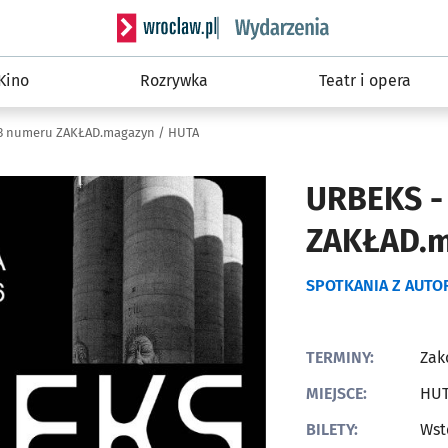
Serwis informacyjny wroclaw.pl podserwis: W
Kino
Rozrywka
Teatr i opera
13 numeru ZAKŁAD.magazyn / HUTA
URBEKS -
ZAKŁAD.m
SPOTKANIA Z AUTO
TERMINY:
Zak
MIEJSCE:
HU
BILETY:
Wst