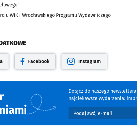
elowego”
rciu WIK i Wrocławskiego Programu Wydawniczego
ODATKOWE
ra
Facebook
Instagram
cie
Otwiera się w nowej karcie
Otwiera się w nowej karcie
Dołącz do naszego newsletter
r
najciekawsze wydarzenia: impre
niami
Podaj swój e-mail