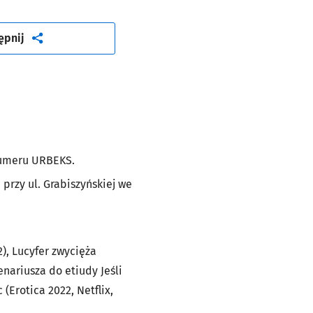
artykuł
ępnij
numeru URBEKS.
przy ul. Grabiszyńskiej we
), Lucyfer zwycięża
enariusza do etiudy Jeśli
(Erotica 2022, Netflix,