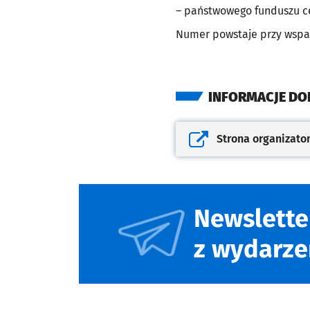
– państwowego funduszu c
Numer powstaje przy wspa
INFORMACJE D
Strona organizato
Otwiera się w nowej kar
Newslette
z wydarze