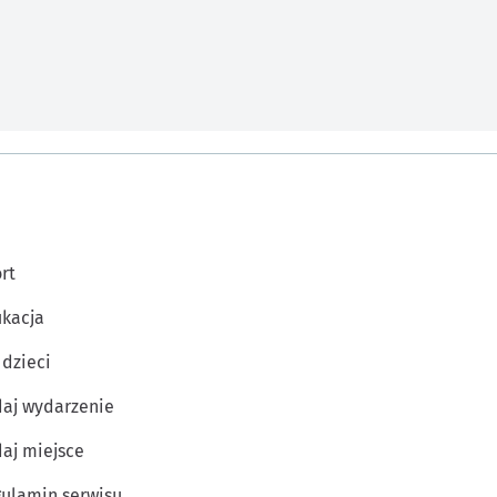
rt
kacja
 dzieci
aj wydarzenie
aj miejsce
ulamin serwisu