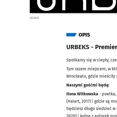
plakat
OPIS
URBEKS - Premie
Spotkamy się w ciepły, c
Tym razem miejscem, w któr
Wrocławiu, gdzie mieścił
Naszymi gośćmi będą:
Ilona Witkowska
- poetka,
(Ha!art, 2017) i gdzie są m
będziesz długo siedzieć w c
2020) i jedna z autorek pro