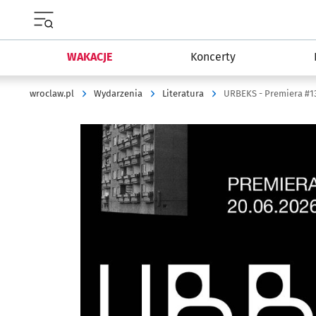
Menu główne portalu wroclaw.pl
WAKACJE
Koncerty
wroclaw.pl
Wydarzenia
Literatura
URBEKS - Premiera #
Kliknij, aby powiększyć