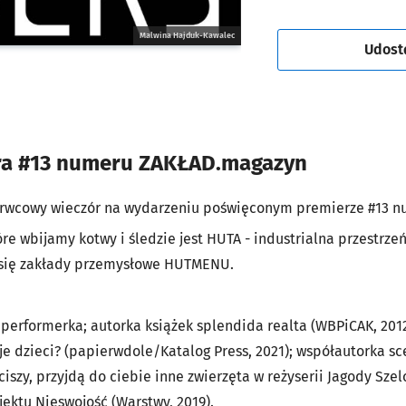
Malwina Hajduk-Kawalec
Udost
ra #13 numeru ZAKŁAD.magazyn
zerwcowy wieczór na wydarzeniu poświęconym premierze #13 
e wbijamy kotwy i śledzie jest HUTA - industrialna przestrzeń 
y się zakłady przemysłowe HUTMENU.
 performerka; autorka książek splendida realta (WBPiCAK, 2012
oje dzieci? (papierwdole/Katalog Press, 2021); współautorka sc
iszy, przyjdą do ciebie inne zwierzęta w reżyserii Jagody Szelc 
jektu Nieswojość (Warstwy, 2019).