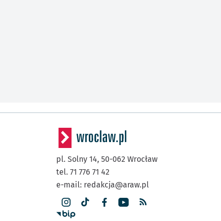
pl. Solny 14,
50-062
Wrocław
tel. 71 776 71 42
e-mail:
redakcja@araw.pl