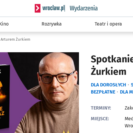
Serwis informacyjny wroclaw.pl podserwis: W
Kino
Rozrywka
Teatr i opera
z Arturem Żurkiem
Spotkanie
Żurkiem
DLA DOROSŁYCH
BEZPŁATNE
DLA M
TERMINY:
Zak
MIEJSCE:
Med
Wro