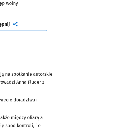
ęp wolny
artykuł
ępnij
ją na spotkanie autorskie
prowadzi
Anna Fluder
z
świecie doradztwa i
akże między ofiarą a
ę spod kontroli, i o