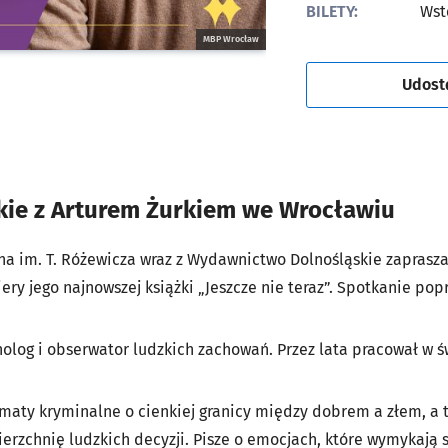
BILETY:
Wst
MBP Wrocław
Udost
kie z Arturem Żurkiem we Wrocławiu
na im. T. Różewicza
wraz z
Wydawnictwo Dolnośląskie
zaprasza
ery jego najnowszej książki „Jeszcze nie teraz”. Spotkanie po
cholog i obserwator ludzkich zachowań. Przez lata pracował w 
maty kryminalne o cienkiej granicy między dobrem a złem, a t
rzchnię ludzkich decyzji. Pisze o emocjach, które wymykają si