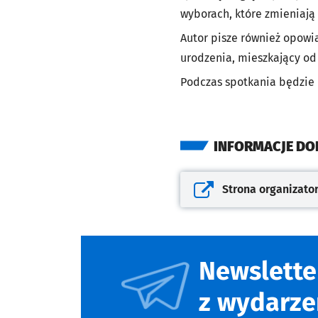
wyborach, które zmieniają 
Autor pisze również opowia
urodzenia, mieszkający od
Podczas spotkania będzie 
INFORMACJE D
Strona organizato
Otwiera się w nowej kar
Newslette
z wydarze