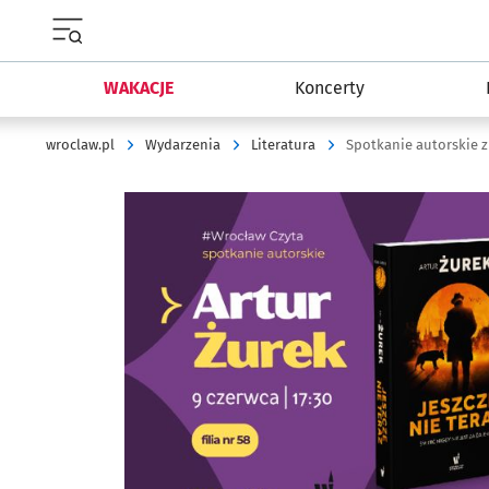
Menu główne portalu wroclaw.pl
WAKACJE
Koncerty
wroclaw.pl
Wydarzenia
Literatura
Spotkanie autorskie 
Kliknij, aby powiększyć