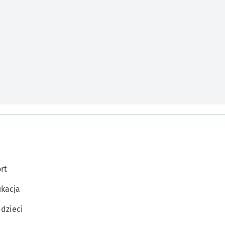
rt
kacja
 dzieci