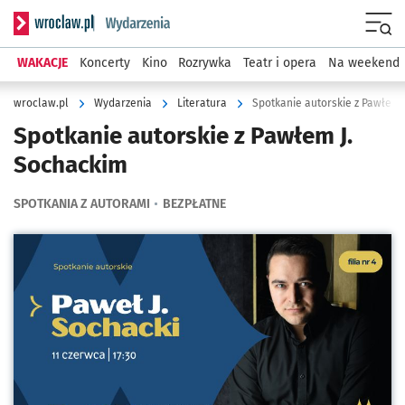
Serwis informacyjny wroclaw.pl podserwis: Wydarzenia
Menu
WAKACJE
Koncerty
Kino
Rozrywka
Teatr i opera
Na weekend
wroclaw.pl
Wydarzenia
Literatura
Spotkanie autorskie z Pawłem 
Spotkanie autorskie z Pawłem J.
Sochackim
SPOTKANIA Z AUTORAMI
BEZPŁATNE
Kliknij, aby powiększyć