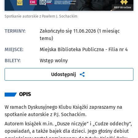
MBP Wrocław
Spotkanie autorskie z Pawłem J. Sochackim
TERMINY:
Zakończyło się 11.06.2026 (1 miesiąc
temu)
MIEJSCE:
Miejska Biblioteka Publiczna - Filia nr 4
BILETY:
Wstęp wolny
artykuł
Udostępnij
OPIS
W ramach Dyskusyjnego Klubu Książki zapraszamy na
spotkanie autorskie z P.J. Sochackim.
Autorem książek m.in. „Dusze niczyje” i „Cudze oddechy”,
opowiadań, a także bajek dla dzieci. Jego głośny debiut