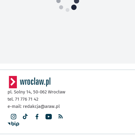
pl. Solny 14,
50-062
Wrocław
tel. 71 776 71 42
e-mail:
redakcja@araw.pl