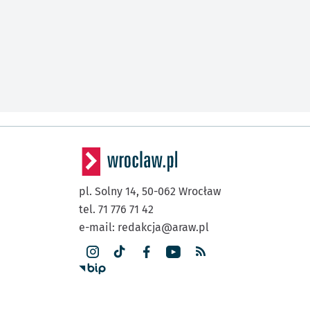
pl. Solny 14,
50-062
Wrocław
tel. 71 776 71 42
e-mail:
redakcja@araw.pl