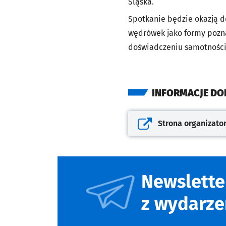
Śląska.
Spotkanie będzie okazją d
wędrówek jako formy pozna
doświadczeniu samotności, 
INFORMACJE D
Strona organizato
Otwiera się w nowej kar
Newslette
z wydarze