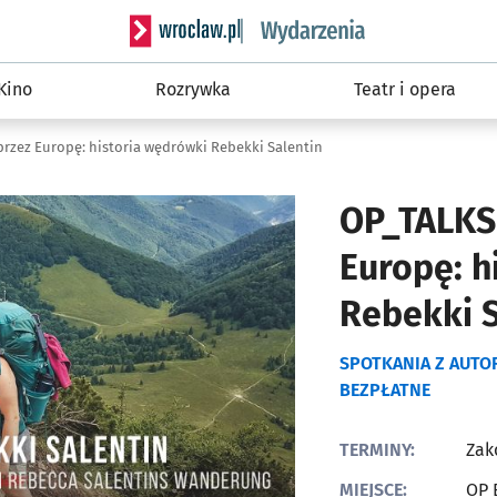
Serwis informacyjny wroclaw.pl podserwis: W
Kino
Rozrywka
Teatr i opera
rzez Europę: historia wędrówki Rebekki Salentin
OP_TALKS
Europę: h
Rebekki S
SPOTKANIA Z AUTO
BEZPŁATNE
TERMINY:
Zak
MIEJSCE:
OP 