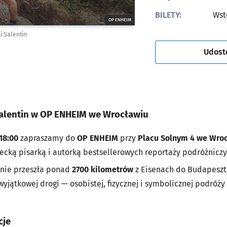
BILETY:
Wst
OP ENHEIM
i Salentin
Udost
alentin w OP ENHEIM we Wrocławiu
18:00
zapraszamy do
OP ENHEIM
przy
Placu Solnym 4 we Wro
cką pisarką i autorką bestsellerowych reportaży podróżniczy
tnie przeszła ponad
2700 kilometrów
z Eisenach do Budapesztu
wyjątkowej drogi — osobistej, fizycznej i symbolicznej podróż
cje