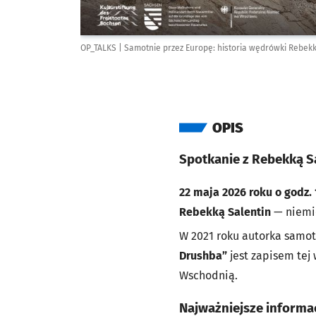
OP_TALKS | Samotnie przez Europę: historia wędrówki Rebekk
OPIS
Spotkanie z Rebekką S
22 maja 2026 roku o godz. 
Rebekką Salentin
— niemie
W 2021 roku autorka samo
Drushba”
jest zapisem tej 
Wschodnią.
Najważniejsze informa