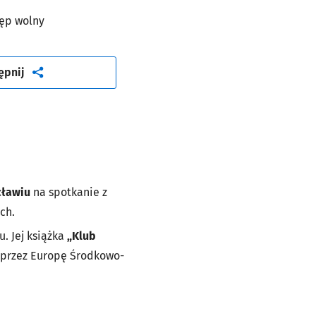
ęp wolny
artykuł
ępnij
cławiu
na spotkanie z
ch.
. Jej książka
„Klub
y przez Europę Środkowo-