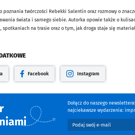
o poznania twórczości Rebekki Salentin oraz rozmowy o znac
wania świata i samego siebie. Autorka opowie także o kulisac
spotkaniach na trasie oraz o tym, jak droga staje się materia
ODATKOWE
ra
Facebook
Instagram
cie
Otwiera się w nowej karcie
Otwiera się w nowej karcie
Dołącz do naszego newsletter
r
najciekawsze wydarzenia: impre
niami
Podaj swój e-mail