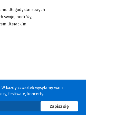
zeniu długodystansowych
h swojej podróży,
łem literackim.
a! W każdy czwartek wysyłamy wam
zy, festiwale, koncerty.
na newsletter
Zapisz się