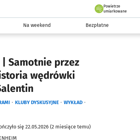
Powietrze
we Wrocławiu
ydarzenia
umiarkowane
Na weekend
Bezpłatne
 | Samotnie przez
istoria wędrówki
alentin
RAMI
KLUBY DYSKUSYJNE
WYKŁAD
ończyło się 22.05.2026 (2 miesiące temu)
ENHEIM