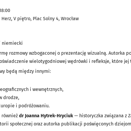
18:00
Herz, V piętro, Plac Solny 4, Wrocław
/ niemiecki
rmę rozmowy wzbogaconej o prezentację wizualną. Autorka po
doświadczenie wielotygodniowej wędrówki i refleksje, które jej 
wy będą między innymi:
geograficznych i wewnętrznych,
w drodze,
Europie i podróżowaniu.
e również
dr Joanna Hytrek-Hryciuk
— historyczka związana z
torii społecznej oraz autorka publikacji poświęconych dziejo