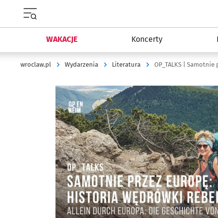
Menu główne portalu wroclaw.pl
WAKACJE
Koncerty
wroclaw.pl
Wydarzenia
Literatura
OP_TALKS | Samotnie p
Kliknij, aby powiększyć