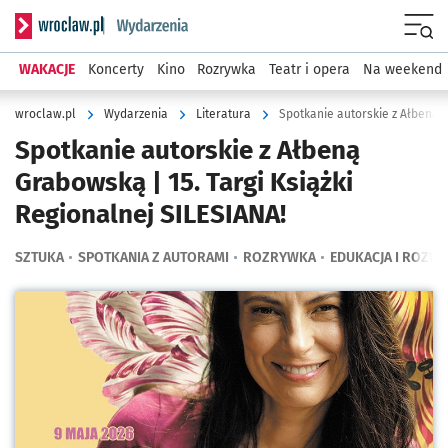
Serwis informacyjny wroclaw.pl podserwis: Wydarzenia
Menu
WAKACJE
Koncerty
Kino
Rozrywka
Teatr i opera
Na weekend
wroclaw.pl
Wydarzenia
Literatura
Spotkanie autorskie z Ałbeną G
Spotkanie autorskie z Ałbeną
Grabowską | 15. Targi Książki
Regionalnej SILESIANA!
SZTUKA
SPOTKANIA Z AUTORAMI
ROZRYWKA
EDUKACJA I ROZWÓ
Kliknij, aby powiększyć