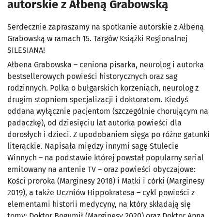
autorskie z Ałbeną Grabowską
Serdecznie zapraszamy na spotkanie autorskie z Ałbeną
Grabowską w ramach 15. Targów Książki Regionalnej
SILESIANA!
Ałbena Grabowska – ceniona pisarka, neurolog i autorka
bestsellerowych powieści historycznych oraz sag
rodzinnych. Polka o bułgarskich korzeniach, neurolog z
drugim stopniem specjalizacji i doktoratem. Kiedyś
oddana wyłącznie pacjentom (szczególnie chorującym na
padaczkę), od dziesięciu lat autorka powieści dla
dorosłych i dzieci. Z upodobaniem sięga po różne gatunki
literackie. Napisała między innymi sagę Stulecie
Winnych – na podstawie której powstał popularny serial
emitowany na antenie TV – oraz powieści obyczajowe:
Kości proroka (Marginesy 2018) i Matki i córki (Marginesy
2019), a także Uczniów Hippokratesa – cykl powieści z
elementami historii medycyny, na który składają się
tomy: Doktor Bogumił (Marginesy 2020) oraz Doktor Anna