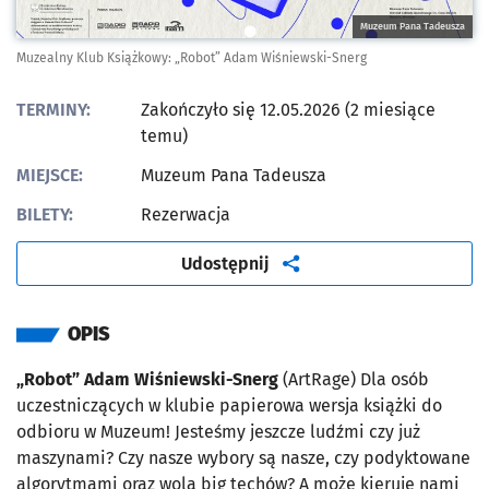
Muzeum Pana Tadeusza
Muzealny Klub Książkowy: „Robot” Adam Wiśniewski-Snerg
TERMINY:
Zakończyło się 12.05.2026 (2 miesiące
temu)
MIEJSCE:
Muzeum Pana Tadeusza
BILETY:
Rezerwacja
artykuł
Udostępnij
OPIS
„Robot” Adam Wiśniewski-Snerg
(ArtRage) Dla osób
uczestniczących w klubie papierowa wersja książki do
odbioru w Muzeum! Jesteśmy jeszcze ludźmi czy już
maszynami? Czy nasze wybory są nasze, czy podyktowane
algorytmami oraz wolą big techów? A może kieruje nami