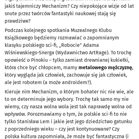
jakiś tajemniczy Mechanizm? Czy niepokojące wizje od lat
snute przez twórców fantastyki naukowej stają się
prawdziwe?
Podczas kolejnego spotkania Muzealnego Klubu
Książkowego będziemy rozmawiać o zapomnianym
klasyku polskiego sci-fi, „Robocie” Adama
Wiśniewskiego-Snerga (Wydawnictwo ArtRage). To trochę
opowieść o Pinokiu – tylko zamiast drewnianej kukiełki,
która chce być chłopcem, mamy
metalowego mężczyznę
,
który wygląda jak człowiek, zachowuje się jak człowiek,
ale jest robotem (a może androidem?).
Kieruje nim Mechanizm, o którym bohater nic nie wie, ale
to on determinuje jego wybory. Trochę tak samo my nie
wiemy, czy nasza wolna wola jest tak naprawdę wolna od
wpływów. Porozmawiamy o tym, że polskie sci-fi to nie
tylko Stanisław Lem i jakie jest jego dziedzictwo gatunku
z poprzedniego wieku – czy jest kontynuowane? Czy
polska kultura zapomniała, że może być fantastyczna (i