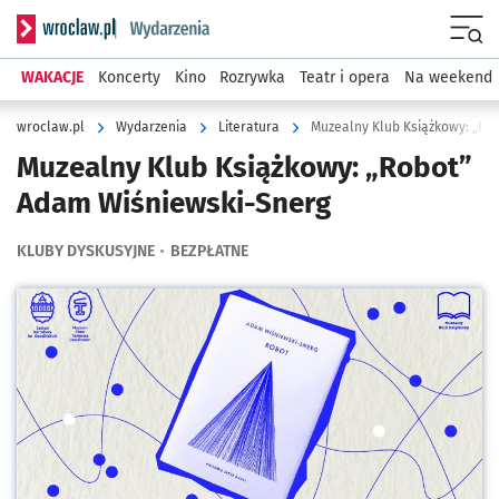
Serwis informacyjny wroclaw.pl podserwis: Wydarzenia
Menu
WAKACJE
Koncerty
Kino
Rozrywka
Teatr i opera
Na weekend
wroclaw.pl
Wydarzenia
Literatura
Muzealny Klub Książkowy: „Ro
Muzealny Klub Książkowy: „Robot”
Adam Wiśniewski-Snerg
KLUBY DYSKUSYJNE
BEZPŁATNE
Kliknij, aby powiększyć