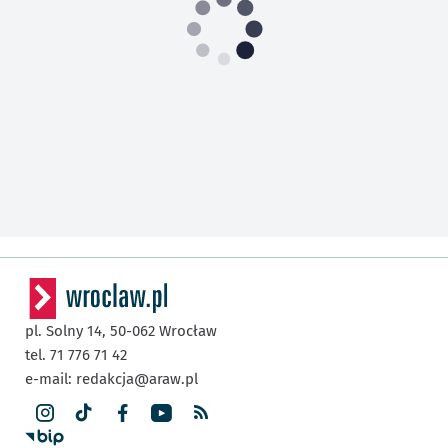
pl. Solny 14,
50-062
Wrocław
tel. 71 776 71 42
e-mail:
redakcja@araw.pl