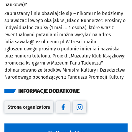
naukowa)?
Zapraszamy i nie obawiajcie się – nikomu nie będziemy
sprawdzać lewego oka jak w „Blade Runnerze”. Prosimy o
indywidualne zapisy (1 mail = 1 osoba), które wraz z
ewentualnymi pytaniami można wysyłać na adres
julia.sawala@ossolineum.pl
W treści maila
zgłoszeniowego prosimy o podanie imienia i nazwiska
oraz numeru telefonu. Projekt „Muzealny Klub Książkowy:
promocja księgarni w Muzeum Pana Tadeusza”
dofinansowano ze środków Ministra Kultury i Dziedzictwa
Narodowego pochodzących z Funduszu Promocji Kultury.
INFORMACJE DODATKOWE
Strona organizatora
Otwiera się w nowej karcie
Otwiera się w nowej karcie
Otwiera się w nowej kar