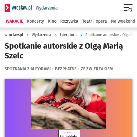
Serwis informacyjny wroclaw.pl podserwis: Wydarzenia
Menu
WAKACJE
Koncerty
Kino
Rozrywka
Teatr i opera
Na weekend
wroclaw.pl
Wydarzenia
Literatura
Spotkanie autorskie z Olgą Mar
Spotkanie autorskie z Olgą Marią
Szelc
SPOTKANIA Z AUTORAMI
BEZPŁATNE
ZE ZWIERZAKIEM
Kliknij, aby powiększyć