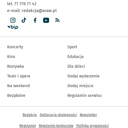
tel. 71 776 71 42
e-mail:
redakcja@araw.pl
Koncerty
Sport
Kino
Edukacja
Rozrywka
Dla dzieci
Teatr i opera
Dodaj wydarzenie
Na weekend
Dodaj miejsce
Bezpłatne
Regulamin serwisu
Inne informacje
Redakcja
Deklaracja dostępności
Newsletter
Regulamin
Regulamin konkursów
Polityka prywatności