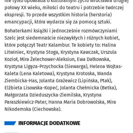
nie tylko opowiada o kulturalnym życiu Wrocławia drugiej
połowy XX wieku, miłości do teatru i potrzebie twórczej
ekspresji. To przede wszystkim historia (herstoria)
emancypacji, która wydarza się za pomocą sztuki.
Bohaterkami książki i jednocześnie rozmówczyniami
Szelc jest siedemnaście niezwykłych i różnych kobiet,
które połączył Teatr Kalambur. Te kobiety to: Halina
Litwiniec, Krystyna Stoga, Krystyna Kawczak, Urszula
Kozioł, Mira Żelechower-Aleksiun, Ewa Dałkowska,
Krystyna Ligęza-Przychocka (Siewarga), Helena Wojtas-
Kaleta (Lena Kaletowa), Krystyna Krotoska, Wanda
Ziembicka-Has, Jolanta Grażewicz (Lipińska, Ptak),
Elżbieta Lisowska-Kopeć, Jolanta Chełmicka (Betka),
Małgorzata Dzieduszycka-Ziemilska, Krystyna
Paraszkiewicz-Pater, Hanna Maria Dobrowolska, Mira
Nikodemska (Ciechowska).
INFORMACJE DODATKOWE