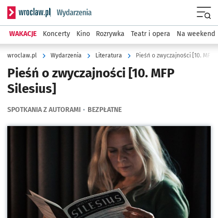
Serwis informacyjny wroclaw.pl podserwis: Wydarzenia
Menu
WAKACJE
Koncerty
Kino
Rozrywka
Teatr i opera
Na weekend
wroclaw.pl
Wydarzenia
Literatura
Pieśń o zwyczajności [10. MFP S
Pieśń o zwyczajności [10. MFP
Silesius]
SPOTKANIA Z AUTORAMI
BEZPŁATNE
Kliknij, aby powiększyć