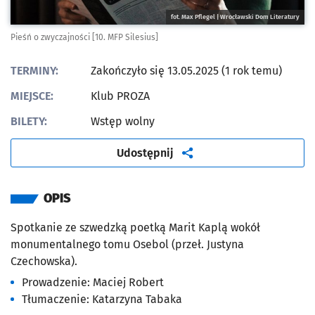
fot. Max Pflegel | Wrocławski Dom Literatury
Pieśń o zwyczajności [10. MFP Silesius]
TERMINY:
Zakończyło się 13.05.2025 (1 rok temu)
MIEJSCE:
Klub PROZA
BILETY:
Wstęp wolny
artykuł
Udostępnij
OPIS
Spotkanie ze szwedzką poetką Marit Kaplą wokół
monumentalnego tomu Osebol (przeł. Justyna
Czechowska).
Prowadzenie: Maciej Robert
Tłumaczenie: Katarzyna Tabaka