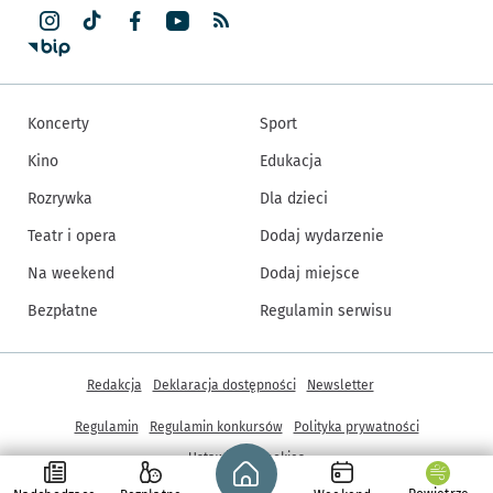
Koncerty
Sport
Kino
Edukacja
Rozrywka
Dla dzieci
Teatr i opera
Dodaj wydarzenie
Na weekend
Dodaj miejsce
Bezpłatne
Regulamin serwisu
Inne informacje
Redakcja
Deklaracja dostępności
Newsletter
Regulamin
Regulamin konkursów
Polityka prywatności
Strona główna - wroclaw.pl
Ustawienia cookies