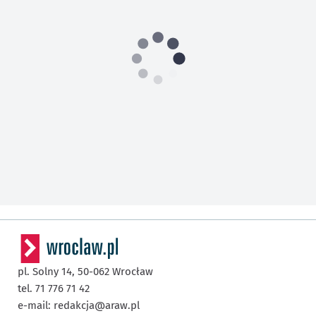
pl. Solny 14,
50-062
Wrocław
tel. 71 776 71 42
e-mail:
redakcja@araw.pl