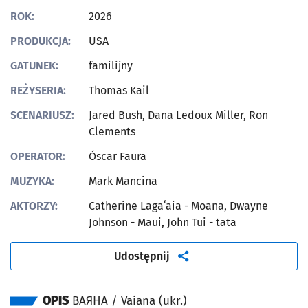
ROK:
2026
PRODUKCJA:
USA
GATUNEK:
familijny
REŻYSERIA:
Thomas Kail
SCENARIUSZ:
Jared Bush, Dana Ledoux Miller, Ron
Clements
OPERATOR:
Óscar Faura
MUZYKA:
Mark Mancina
AKTORZY:
Catherine Lagaʻaia - Moana, Dwayne
Johnson - Maui, John Tui - tata
artykuł
Udostępnij
OPIS
ВАЯНА / Vaiana (ukr.)