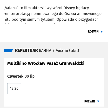
„Vaiana” to film aktorski wytwórni Disney będący
reinterpretacją nominowanego do Oscara animowanego
hitu pod tym samym tytułem. Opowiada o przygodach
dziewczyny, która na wezwanie Oceanu po raz pierwszy
opuszcza rodzinną wyspę Motonui i udaje się w
ROZWIŃ
niezapomnianą podróż, by ratować swoje plemię.
ŻEBY PRZEC
Reżyserem filmu jest Thomas Kail („Hamilton”)
uhonorowany nagrodami Emmy i Tony.
REPERTUAR
ВАЯНА / Vaiana (ukr.)
Multikino Wrocław Pasaż Grunwaldzki
Czwartek
30 lip
12:20
ROZWIŃ