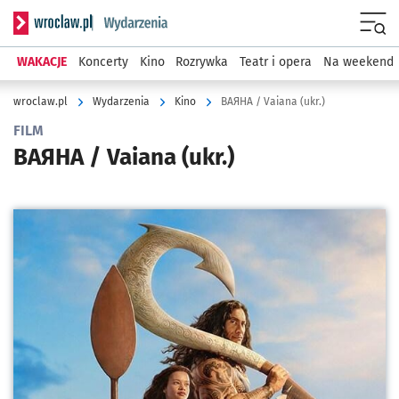
Serwis informacyjny wroclaw.pl podserwis: Wydarzenia
Menu
WAKACJE
Koncerty
Kino
Rozrywka
Teatr i opera
Na weekend
wroclaw.pl
Wydarzenia
Kino
ВАЯНА / Vaiana (ukr.)
FILM
ВАЯНА / Vaiana (ukr.)
Kliknij, aby powiększyć