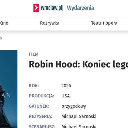
Serwis informacyjny wroclaw.pl podserwis: W
Kino
Rozrywka
Teatr i opera
dy
FILM
Robin Hood: Koniec leg
ROK:
2026
PRODUKCJA:
USA
GATUNEK:
przygodowy
REŻYSERIA:
Michael Sarnoski
SCENARIUSZ:
Michael Sarnoski