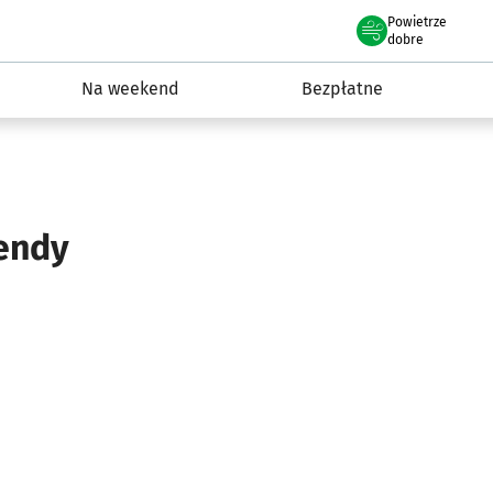
Powietrze
we Wrocławiu
ydarzenia
dobre
Na weekend
Bezpłatne
endy