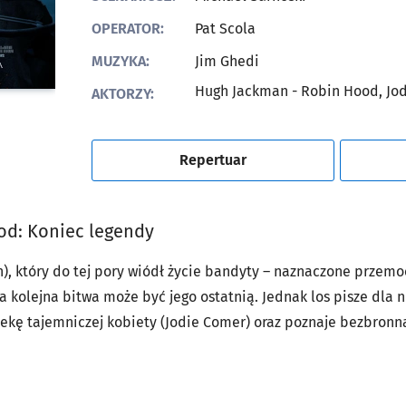
OPERATOR:
Pat Scola
MUZYKA:
Jim Ghedi
Hugh Jackman - Robin Hood, Jo
AKTORZY:
Repertuar
od: Koniec legendy
, który do tej pory wiódł życie bandyty – naznaczone przemoc
da kolejna bitwa może być jego ostatnią. Jednak los pisze dla n
iekę tajemniczej kobiety (Jodie Comer) oraz poznaje bezbronną
wo. Stając w jej obronie, przekonuje się, że walka o niewinn
ką o odkupienie.