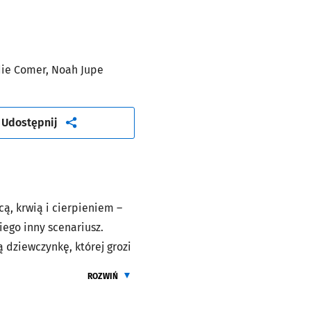
die Comer, Noah Jupe
artykuł
Udostępnij
ą, krwią i cierpieniem –
iego inny scenariusz.
 dziewczynkę, której grozi
e dziecko może być jego
ROZWIŃ
ŻEBY PRZECZYTAĆ CALY OPIS