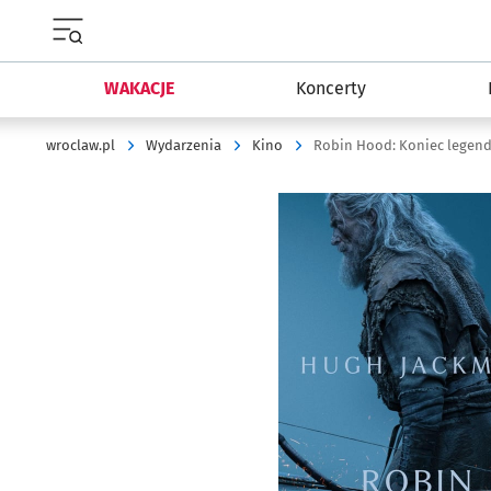
Menu główne portalu wroclaw.pl
WAKACJE
Koncerty
wroclaw.pl
Wydarzenia
Kino
Robin Hood: Koniec legen
Kliknij, aby powiększyć