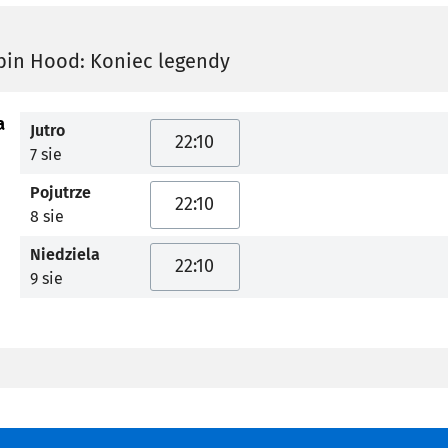
bin Hood: Koniec legendy
a
Jutro
22:10
7 sie
Pojutrze
22:10
8 sie
Niedziela
22:10
9 sie