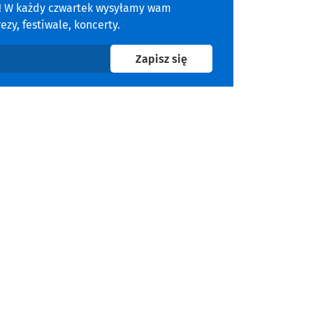
a! W każdy czwartek wysyłamy wam
zy, festiwale, koncerty.
na newsletter
Zapisz się