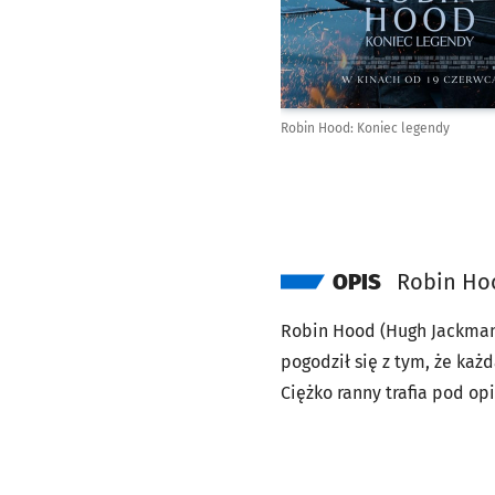
Robin Hood: Koniec legendy
OPIS
Robin Ho
Robin Hood (Hugh Jackman)
pogodził się z tym, że każ
Ciężko ranny trafia pod op
śmiertelne niebezpieczeńst
najważniejszą walką – wal