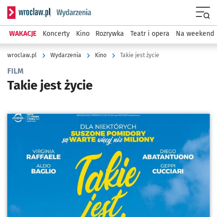
Serwis informacyjny wroclaw.pl podserwis: Wydarzenia
Menu
WAKACJE
Koncerty
Kino
Rozrywka
Teatr i opera
Na weekend
wroclaw.pl
Wydarzenia
Kino
Takie jest życie
FILM
Takie jest życie
Kliknij, aby powiększyć