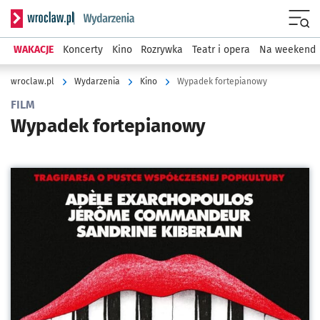
Serwis informacyjny wroclaw.pl podserwis: Wydarzenia
Menu
WAKACJE
Koncerty
Kino
Rozrywka
Teatr i opera
Na weekend
wroclaw.pl
Wydarzenia
Kino
Wypadek fortepianowy
FILM
Wypadek fortepianowy
Kliknij, aby powiększyć