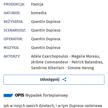
PRODUKCJA:
Francja
GATUNEK:
komedia
REŻYSERIA:
Quentin Dupieux
SCENARIUSZ:
Quentin Dupieux
OPERATOR:
Quentin Dupieux
MUZYKA:
Quentin Dupieux
AKTORZY:
Adèle Exarchopoulos - Magalie Moreau,
Jérôme Commandeur - Patrick Balandras,
Sandrine Kiberlain - Simone Herzog
artykuł
Udostępnij
OPIS
Wypadek fortepianowy
Jak w innych swoich dziełach, i w tym Dupieux naśmiewa