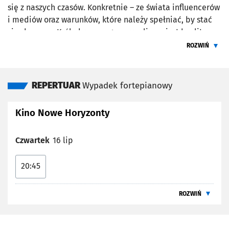
się z naszych czasów. Konkretnie – ze świata influencerów
i mediów oraz warunków, które należy spełniać, by stać
się sławnym. Król ekranowego surrealizmu jest bezlitosny
dla swoich postaci i, przede wszystkim, dla nas – widzów.
ROZWIŃ
Adèle Exarchopoulos, która z reżyserem pracowała już
ŻEBY PRZEC
kilkakrotnie, po raz kolejny udowodniła, że jest jedną z
najlepszych europejskich aktorek. Lektura obowiązkowa
REPERTUAR
Wypadek fortepianowy
dla wielbicieli jej talentu oraz kina groteskowego,
absurdalnego, a przez to jeszcze bardziej prawdziwego.
Kino Nowe Horyzonty
Czwartek
16 lip
20:45
ROZWIŃ