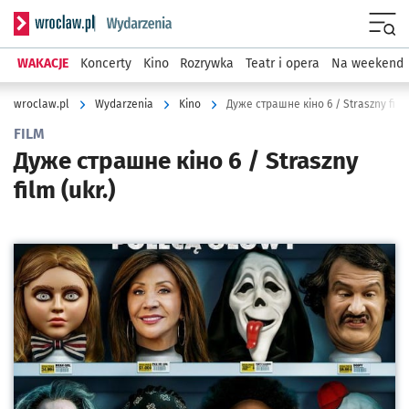
Serwis informacyjny wroclaw.pl podserwis: Wydarzenia
Menu
WAKACJE
Koncerty
Kino
Rozrywka
Teatr i opera
Na weekend
wroclaw.pl
Wydarzenia
Kino
Дуже страшне кіно 6 / Straszny film 
FILM
Дуже страшне кіно 6 / Straszny
film (ukr.)
Kliknij, aby powiększyć