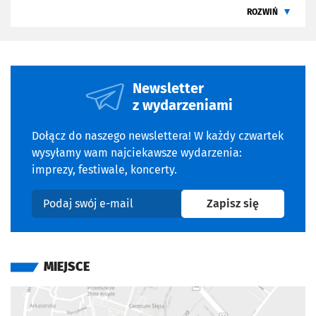
пережити чимало всього. Тепер вони стали
ROZWIŃ
дорослими й досвдченими особами, як в зловсний
День всх мертвих знову змушен будуть рятуватися вд
серйного вбивц. Але до компан приднуться й донька
Сдн. Попереду х очку смертоносна лялька М3АН,
Newsletter
кровожерлив вампри та жахливий Санта Клаус.
z wydarzeniami
Dołącz do naszego newslettera! W każdy czwartek
wysyłamy wam najciekawsze wydarzenia:
imprezy, festiwale, koncerty.
na newslet
Zapisz się
Podaj swój e-mail
MIEJSCE