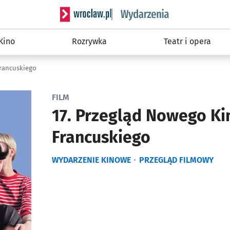
Serwis informacyjny wroclaw.pl podserwis: W
Kino
Rozrywka
Teatr i opera
Francuskiego
FILM
17. Przegląd Nowego Ki
Francuskiego
WYDARZENIE KINOWE
PRZEGLĄD FILMOWY