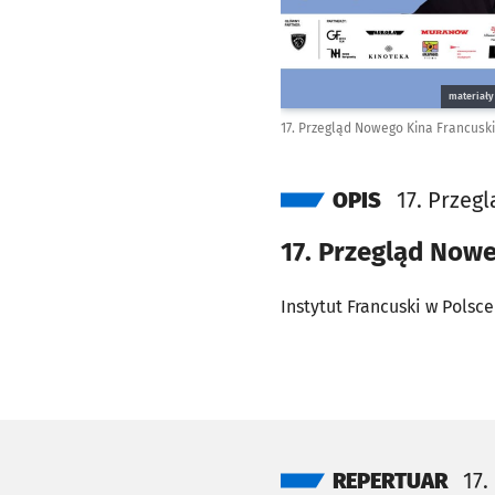
materiały
17. Przegląd Nowego Kina Francusk
OPIS
17. Przeg
17. Przegląd Now
Instytut Francuski w Polsc
W programie znalazły się n
Camusa
-
„Obcy”
w reżyser
„Nietykalnych”
,
Oliviera 
urodzonym w Polsce
Janie
W mroczne klimaty źle koń
REPERTUAR
17.