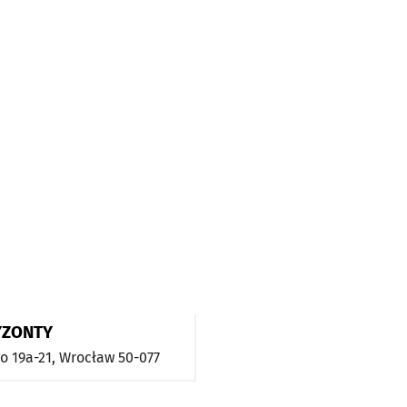
YZONTY
o 19a-21,
Wrocław
50-077