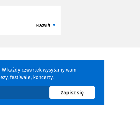
ki w produkcji
„Wypadek
ego filmu
Jean-Luca
ROZWIŃ
a! W każdy czwartek wysyłamy wam
zy, festiwale, koncerty.
na newsletter
Zapisz się