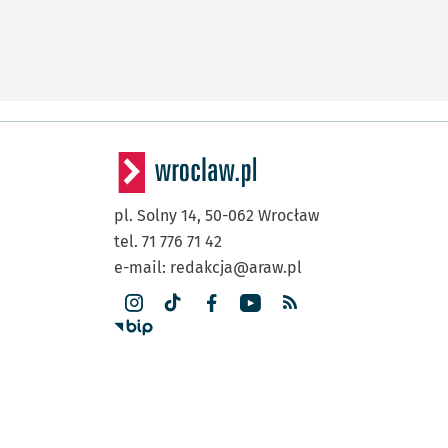
pl. Solny 14,
50-062
Wrocław
tel. 71 776 71 42
e-mail:
redakcja@araw.pl