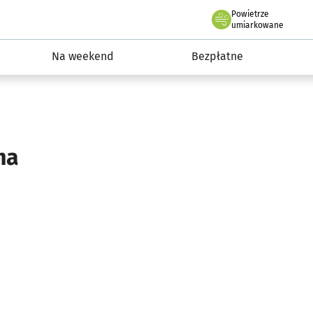
Powietrze
we Wrocławiu
ydarzenia
umiarkowane
Na weekend
Bezpłatne
na