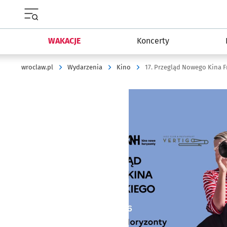
Menu główne portalu wroclaw.pl
WAKACJE
Koncerty
wroclaw.pl
Wydarzenia
Kino
17. Przegląd Nowego Kina 
Kliknij, aby powiększyć