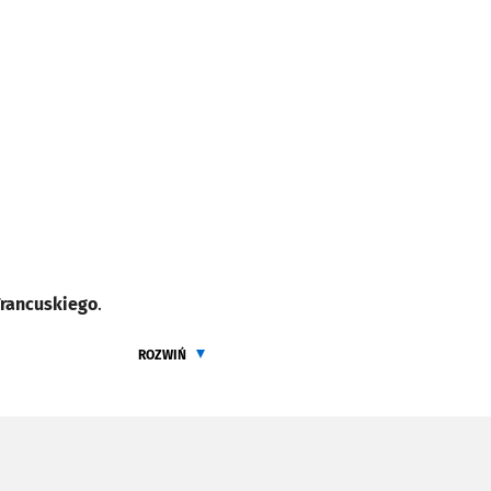
Francuskiego
.
a głośnej powieści
Alberta
ROZWIŃ
i najnowszy film twórców
ŻEBY PRZECZYTAĆ CALY OPIS
zerzu w historii Francji,
oux
w filmie
„Mi Amor”
. Z