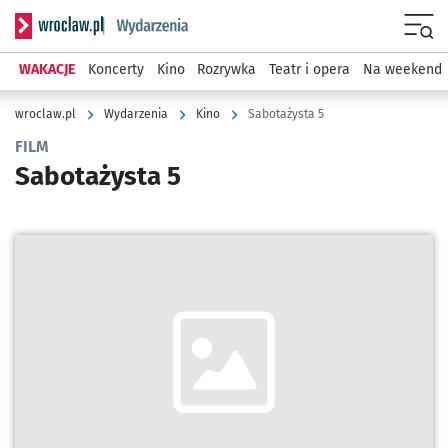
Serwis informacyjny wroclaw.pl podserwis: Wydarzenia
Menu
WAKACJE
Koncerty
Kino
Rozrywka
Teatr i opera
Na weekend
wroclaw.pl
Wydarzenia
Kino
Sabotażysta 5
FILM
Sabotażysta 5
Kliknij, aby powiększyć