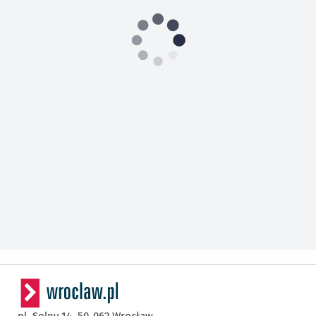
pl. Solny 14,
50-062
Wrocław