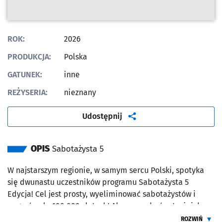
ROK:
2026
PRODUKCJA:
Polska
GATUNEK:
inne
REŻYSERIA:
nieznany
artykuł
Udostępnij
OPIS
Sabotażysta 5
W najstarszym regionie, w samym sercu Polski, spotyka
się dwunastu uczestników programu Sabotażysta 5
Edycja! Cel jest prosty, wyeliminować sabotażystów i
wygrać pulę 100.000 złotych! Ale muszą być ostrożni, bo
dla niektórych eliminacja to jedyny sposób aby dostać
ROZWIŃ