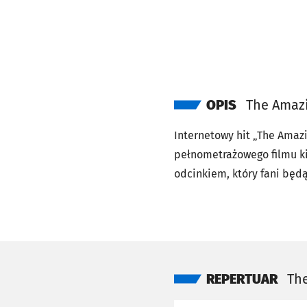
OPIS
The Amazin
Internetowy hit „The Amazi
pełnometrażowego filmu ki
odcinkiem, który fani będą
pozostają jedynie błędy i 
zbliża się wielkimi krokami
też dokonają… innego wyb
zakończenie nie może być 
REPERTUAR
The