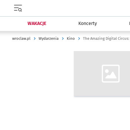
Menu główne portalu wroclaw.pl
WAKACJE
Koncerty
wroclaw.pl
Wydarzenia
Kino
The Amazing Digital Circus:
Kliknij, aby powiększyć