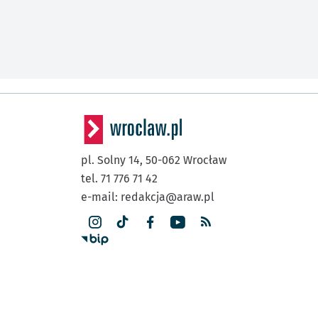
pl. Solny 14,
50-062
Wrocław
tel. 71 776 71 42
e-mail:
redakcja@araw.pl