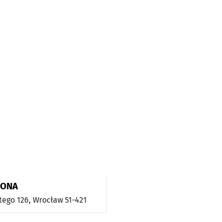
RONA
tego 126,
Wrocław
51-421