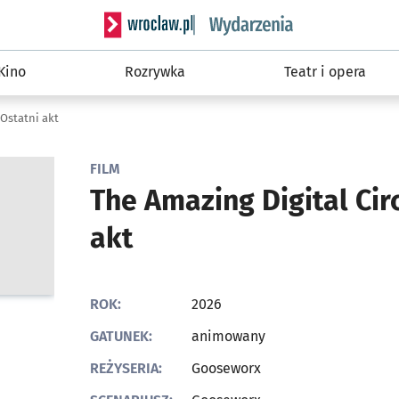
Serwis informacyjny wroclaw.pl podserwis: W
Kino
Rozrywka
Teatr i opera
 Ostatni akt
FILM
The Amazing Digital Cir
akt
ROK:
2026
GATUNEK:
animowany
REŻYSERIA:
Gooseworx