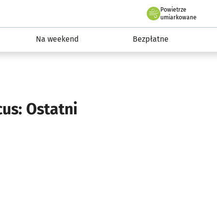
Powietrze
we Wrocławiu
ydarzenia
umiarkowane
Na weekend
Bezpłatne
cus: Ostatni