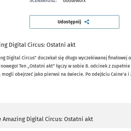
SCENARIUSZ:
Gooseworx
artykuł
Udostępnij
g Digital Circus: Ostatni akt
ng Digital Circus” doczekał się długo wyczekiwanej finałowej 
nowego! Ten „Ostatni akt” łączy w sobie 8. odcinek z zupełni
 mogli obejrzeć jako pierwsi na świecie. Po odejściu Caine'a 
traumy z przeszłości, które dotrzymują im towarzystwa. Gdy p
, odkrywają prawdę o Digital Circus i jego historii. Czy pogodzą
oru? Poza tym, prawdopodobnie w pewnym momencie ktoś po
aż tak przygnębiające, prawda?
 Amazing Digital Circus: Ostatni akt