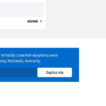
ROZWIŃ
a! W każdy czwartek wysyłamy wam
zy, festiwale, koncerty.
na newsletter
Zapisz się