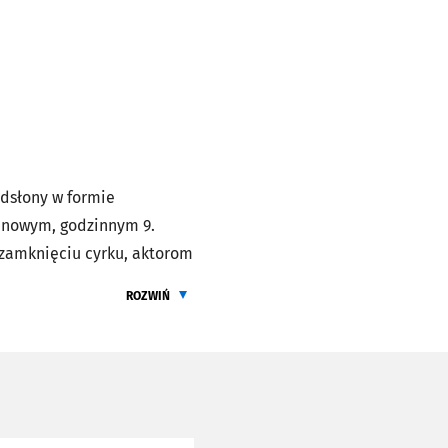
odsłony w formie
e nowym, godzinnym 9.
i zamknięciu cyrku, aktorom
erspektywa wieczności
ROZWIŃ
 się z tym, co odkryją, czy
ŻEBY PRZECZYTAĆ CALY OPIS
wie coś zabawnego, bo to