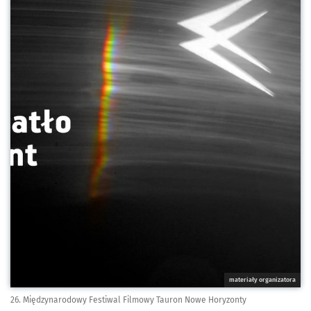
materiały organizatora
26. Międzynarodowy Festiwal Filmowy Tauron Nowe Horyzonty