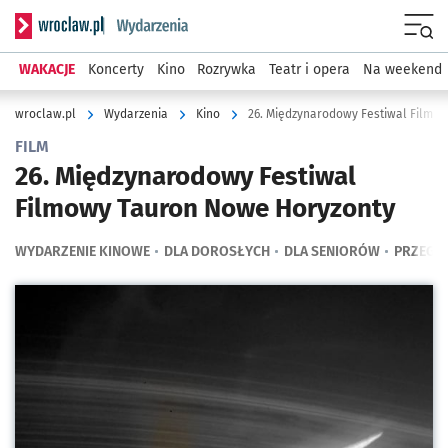
Serwis informacyjny wroclaw.pl podserwis: Wydarzenia
Menu
WAKACJE
Koncerty
Kino
Rozrywka
Teatr i opera
Na weekend
wroclaw.pl
Wydarzenia
Kino
26. Międzynarodowy Festiwal Filmo
FILM
26. Międzynarodowy Festiwal
Filmowy Tauron Nowe Horyzonty
WYDARZENIE KINOWE
DLA DOROSŁYCH
DLA SENIORÓW
PRZEGL
Kliknij, aby powiększyć