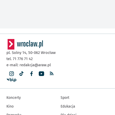
23 lipca – 2 sierpnia 2026
— festiwal we Wrocławiu
23 lipca – 9 sierpnia 2026
— edycja online
Szczegóły:
link do strony
INFORMACJE DODATKOWE
Strona organizatora
Otwiera się w nowej karcie
Otwiera się w nowej karcie
pl. Solny 14,
50-062
Wrocław
tel. 71 776 71 42
e-mail:
redakcja@araw.pl
Koncerty
Sport
Kino
Edukacja