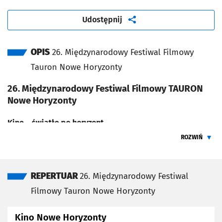
artykuł
Udostępnij
OPIS
26. Międzynarodowy Festiwal Filmowy
Tauron Nowe Horyzonty
26. Międzynarodowy Festiwal Filmowy TAURON
Nowe Horyzonty
Kino – światło po horyzont
ROZWIŃ
Film to zręczne operowanie światłem, a kino to magia
ŻEBY PRZEC
świecącego projektora, który króluje w ciemnej sali i tak
dalej. Można pójść w stronę oczywistych skojarzeń i
REPERTUAR
26. Międzynarodowy Festiwal
metafor, jednak głównym zadaniem
Nowych Horyzontów
Filmowy Tauron Nowe Horyzonty
jest poszukiwanie tego, co wymyka się prostym
definicjom i utartym schematom. Interesuje nas przede
wszystkim świat „pomiędzy” oraz wzajemne przenikanie
Kino Nowe Horyzonty