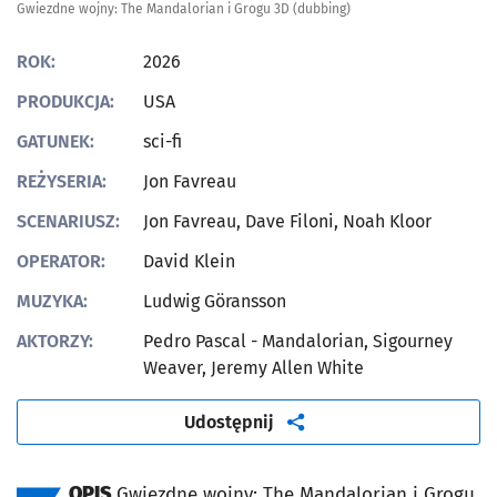
Gwiezdne wojny: The Mandalorian i Grogu 3D (dubbing)
ROK:
2026
PRODUKCJA:
USA
GATUNEK:
sci-fi
REŻYSERIA:
Jon Favreau
SCENARIUSZ:
Jon Favreau, Dave Filoni, Noah Kloor
OPERATOR:
David Klein
MUZYKA:
Ludwig Göransson
AKTORZY:
Pedro Pascal - Mandalorian, Sigourney
Weaver, Jeremy Allen White
artykuł
Udostępnij
OPIS
Gwiezdne wojny: The Mandalorian i Grogu