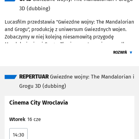
3D (dubbing)
Lucasfilm przedstawia "Gwiezdne wojny: The Mandalorian
and Grogu", produkcję z uniwersum Gwiezdnych wojen.
Zobaczymy w niej kolejną niesamowitą przygodę
Mandalorianina i Grogu. Złowieszcze Imperium upadło, a
imperialni watażkowie rozpierzchli się po Galaktyce.
ROZWIŃ
Kiełkująca Nowa Republika pragnie ochronić wszystko, o
ŻEBY PRZEC
co walczyła Rebelia. Werbuje więc legendarnego łowcę
nagród, Mandalorianina Din Djarina (Pedro Pascal) i jego
REPERTUAR
Gwiezdne wojny: The Mandalorian i
młodego podopiecznego Grogu. Film, w którym wystąpi
Grogu 3D (dubbing)
również Sigourney Weaver, wyreżyserował Jon Favreau, a
wyprodukowali go Jon Favreau, Kathleen Kennedy, Dave
Cinema City Wroclavia
Filoni i Ian Bryce. Muzykę skomponował Ludwig
Göransson.
Wtorek
16 cze
14:30