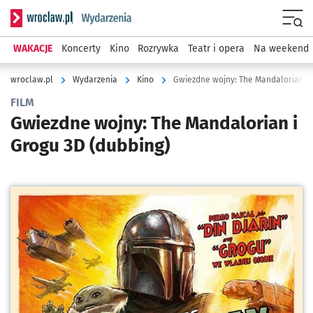
Serwis informacyjny wroclaw.pl podserwis: Wydarzenia
Menu
WAKACJE
Koncerty
Kino
Rozrywka
Teatr i opera
Na weekend
wroclaw.pl
Wydarzenia
Kino
Gwiezdne wojny: The Mandalorian i 
FILM
Gwiezdne wojny: The Mandalorian i
Grogu 3D (dubbing)
Kliknij, aby powiększyć