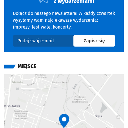
z wydarzeniami
czują się rozumiane i zaopiekowane. „Młode matki” to
kolejna pełna humanizmu i empatii opowieść belgijskich
Dołącz do naszego newslettera! W każdy czwartek
braci o tych, którzy zwykle nie mają głosu. Realizm
wysyłamy wam najciekawsze wydarzenia:
historii łączy się tu z nutą nadziei związaną z wartościami
imprezy, festiwale, koncerty.
takimi jak solidarność czy wsparcie. Film, oparty na
obserwacjach z autentycznego ośrodka pomocy, obrazuje
na newslet
Zapisz się
Podaj swój e-mail
ich walkę o lepszą przyszłość dla siebie i swoich dzieci.
MIEJSCE