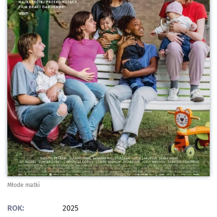
Młode matki
ROK:
2025