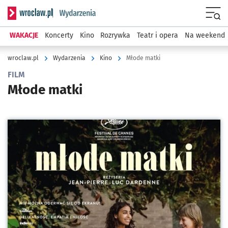
Serwis informacyjny wroclaw.pl podserwis: Wydarzenia
Menu
WAKACJE
Koncerty
Kino
Rozrywka
Teatr i opera
Na weekend
wroclaw.pl
Wydarzenia
Kino
Młode matki
FILM
Młode matki
Kliknij, aby powiększyć