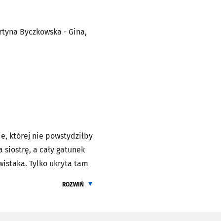
artyna Byczkowska - Gina,
e, której nie powstydziłby
 siostrę, a cały gatunek
istaka. Tylko ukryta tam
ko i decyzja, która
ROZWIŃ
zyjaciele — nieco
ŻEBY PRZECZYTAĆ CALY OPIS