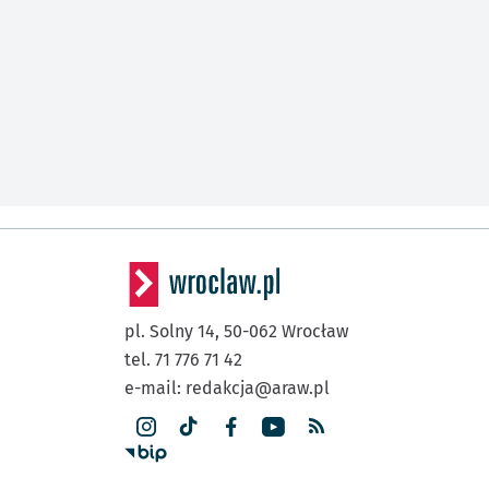
pl. Solny 14,
50-062
Wrocław
tel. 71 776 71 42
e-mail:
redakcja@araw.pl