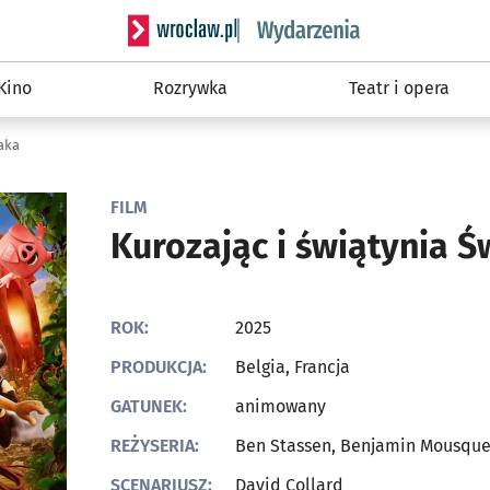
Serwis informacyjny wroclaw.pl podserwis: W
Kino
Rozrywka
Teatr i opera
aka
FILM
Kurozając i świątynia Ś
ROK:
2025
PRODUKCJA:
Belgia, Francja
GATUNEK:
animowany
REŻYSERIA:
Ben Stassen, ‍Benjamin Mousque
SCENARIUSZ:
David Collard