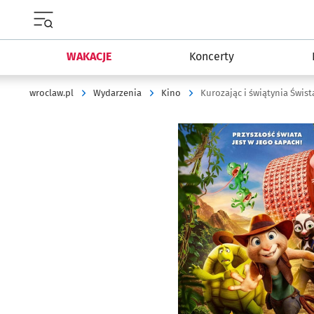
Menu główne portalu wroclaw.pl
WAKACJE
Koncerty
wroclaw.pl
Wydarzenia
Kino
Kurozając i świątynia Świst
Kliknij, aby powiększyć