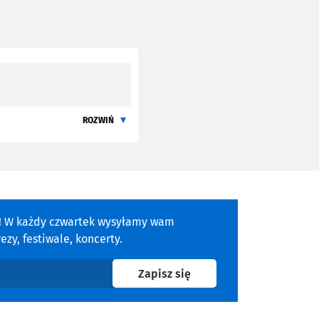
ROZWIŃ
a! W każdy czwartek wysyłamy wam
zy, festiwale, koncerty.
na newsletter
Zapisz się