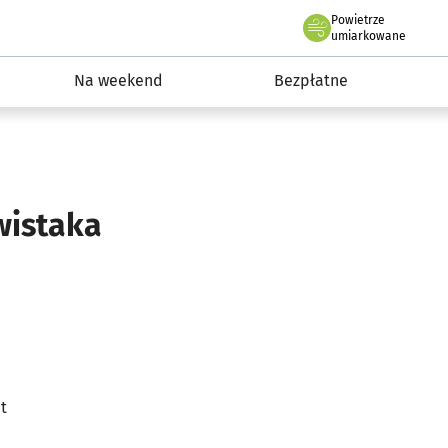
Powietrze
we Wrocławiu
ydarzenia
umiarkowane
Na weekend
Bezpłatne
wistaka
t