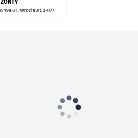
YZONTY
o 19a-21,
Wrocław
50-077