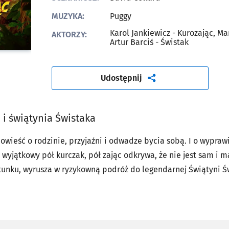
MUZYKA:
Puggy
Karol Jankiewicz - Kurozając, M
AKTORZY:
Artur Barciś - Świstak
artykuł
Udostępnij
 i świątynia Świstaka
wieść o rodzinie, przyjaźni i odwadze bycia sobą. I o wyprawi
 wyjątkowy pół kurczak, pół zając odkrywa, że nie jest sam i ma
tunku, wyrusza w ryzykowną podróż do legendarnej Świątyni Św
 Przed nim niebezpieczna droga, przeciwnicy gotowi na wszyst
j odwagi. Na szczęście nie jest sam: towarzyszą mu wierni pr
jowa skunksica.