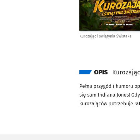
Kurozając i świątynia Świstaka
OPIS
Kurozając
Pełna przygód i humoru opo
się sam Indiana Jones! Gdy
kurozająców potrzebuje ra
moc może odmienić ich los.
będzie wymagała prawdziwe
sarkastyczny żółw i przebo