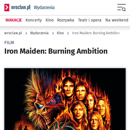
Serwis informacyjny wroclaw.pl podserwis: Wydarzenia
Menu
WAKACJE
Koncerty
Kino
Rozrywka
Teatr i opera
Na weekend
wroclaw.pl
Wydarzenia
Kino
Iron Maiden: Burning Ambition
FILM
Iron Maiden: Burning Ambition
Kliknij, aby powiększyć