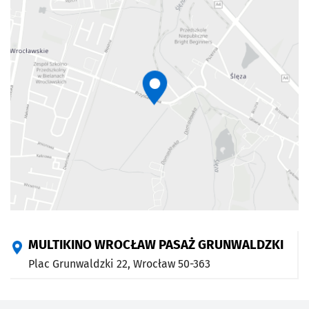
Bros. Pictures, wyłącznie w kinach i kinach IMAX®, od 8
maja 2026 roku w Ameryce Północnej i od 6 maja 2026 w
pozostałych częściach globu.
MULTIKINO WROCŁAW PASAŻ GRUNWALDZKI
Plac Grunwaldzki 22,
Wrocław
50-363