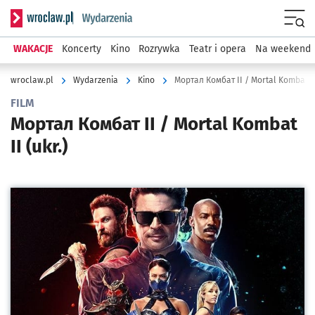
Serwis informacyjny wroclaw.pl podserwis: Wydarzenia
Menu
WAKACJE
Koncerty
Kino
Rozrywka
Teatr i opera
Na weekend
wroclaw.pl
Wydarzenia
Kino
Мортал Комбат II / Mortal Kombat II 
FILM
Мортал Комбат II / Mortal Kombat
II (ukr.)
Kliknij, aby powiększyć