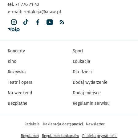
tel. 71 776 71 42
e-mail:
redakcja@araw.pl
Koncerty
Sport
Kino
Edukacja
Rozrywka
Dla dzieci
Teatr i opera
Dodaj wydarzenie
Na weekend
Dodaj miejsce
Bezpłatne
Regulamin serwisu
Inne informacje
Redakcja
Deklaracja dostępności
Newsletter
Regulamin
Regulamin konkursów
Polityka prywatności