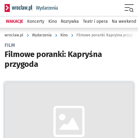
Serwis informacyjny wroclaw.pl podserwis: Wydarzenia
Menu
WAKACJE
Koncerty
Kino
Rozrywka
Teatr i opera
Na weekend
wroclaw.pl
Wydarzenia
Kino
Filmowe poranki: Kapryśna przygod
FILM
Filmowe poranki: Kapryśna
przygoda
Kliknij, aby powiększyć