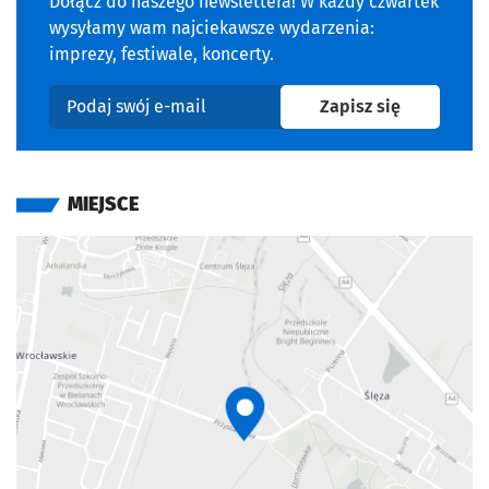
Dołącz do naszego newslettera! W każdy czwartek
wysyłamy wam najciekawsze wydarzenia:
imprezy, festiwale, koncerty.
na newslet
Zapisz się
Podaj swój e-mail
MIEJSCE