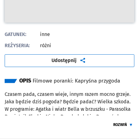
GATUNEK:
inne
REŻYSERIA:
różni
artykuł
Udostępnij
OPIS
Filmowe poranki: Kapryśna przygoda
Czasem pada, czasem wieje, innym razem mocno grzeje.
Jaka będzie dziś pogoda? Będzie padać? Wielka szkoda.
W programie: Agatka i wiatr Bella w brzuszku - Parasolka
Pamiętnik Florki - Niebo Przedszkolaki – Deszczówka
Bobaski i miś – Upał Rodzinka Treflików – Tęcza
ROZWIŃ
ŻEBY PRZEC