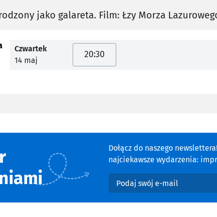
odzony jako galareta. Film: Łzy Morza Lazuroweg
a
Czwartek
20:30
14 maj
Dołącz do naszego newsletter
r
najciekawsze wydarzenia: impre
niami
Podaj swój e-mail