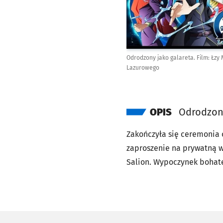
Odrodzony jako galareta. Film: Łzy
Lazurowego
OPIS
Odrodzony
Zakończyła się ceremonia 
zaproszenie na prywatną w
Salion. Wypoczynek bohate
Lazurowe będzie stanowić 
wyreżyseruje Yasuhito Kiku
który napisał wspólnie z 
przy Stars Align) będzie j