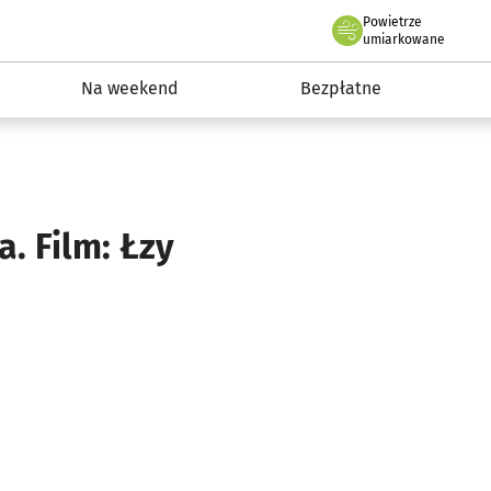
Powietrze
we Wrocławiu
ydarzenia
umiarkowane
Na weekend
Bezpłatne
. Film: Łzy