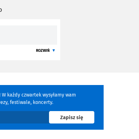
o
ROZWIŃ
a! W każdy czwartek wysyłamy wam
zy, festiwale, koncerty.
na newsletter
Zapisz się