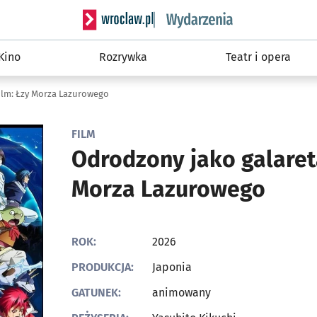
Serwis informacyjny wroclaw.pl podserwis: W
Kino
Rozrywka
Teatr i opera
ilm: Łzy Morza Lazurowego
FILM
Odrodzony jako galareta
Morza Lazurowego
ROK:
2026
PRODUKCJA:
Japonia
GATUNEK:
animowany