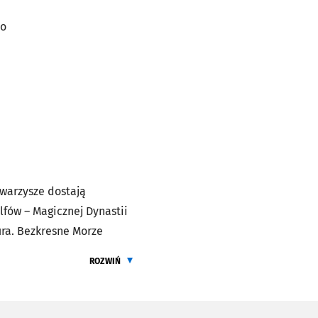
to
owarzysze dostają
lfów – Magicznej Dynastii
ura. Bezkresne Morze
t novel Fuse’a
ROZWIŃ
ż współautorem scenariusza,
ŻEBY PRZECZYTAĆ CALY OPIS
imator pracujący m.in.
mponuje ścieżkę