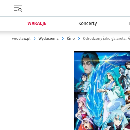
Menu główne portalu wroclaw.pl
WAKACJE
Koncerty
wroclaw.pl
Wydarzenia
Kino
Odrodzony jako galareta. F
Kliknij, aby powiększyć