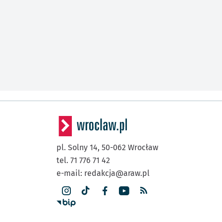
pl. Solny 14,
50-062
Wrocław
tel. 71 776 71 42
e-mail:
redakcja@araw.pl