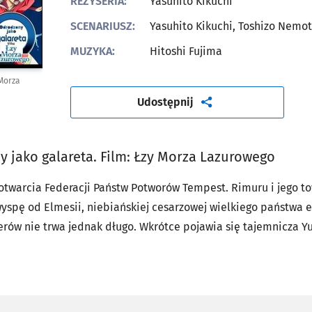
REŻYSERIA:
Yasuhito Kikuchi
SCENARIUSZ:
Yasuhito Kikuchi, Toshizo Nemo
MUZYKA:
Hitoshi Fujima
 Morza
artykuł
Udostępnij
 jako galareta. Film: Łzy Morza Lazurowego
otwarcia Federacji Państw Potworów Tempest. Rimuru i jego t
yspę od Elmesii, niebiańskiej cesarzowej wielkiego państwa e
rów nie trwa jednak długo. Wkrótce pojawia się tajemnicza Y
tło nowych niepokojących wydarzeń… Film oparty na serii ligh
chi przy współpracy ze studiem eightbit. Kikuchi jest równie
Toshizō Nemoto na podstawie pomysłu Fuse’a. Ryōma Ebata (an
ak dotąd odpowiadał za projekty postaci, a Hitoshi Fujima sko