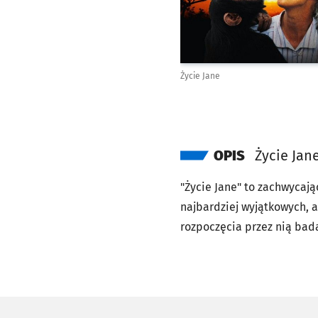
Życie Jane
OPIS
Życie Jan
"Życie Jane" to zachwycaj
najbardziej wyjątkowych, 
rozpoczęcia przez nią bad
Goodall, dalekie od gwiazd
osobowość oryginalnej kobi
można za jedne z najważni