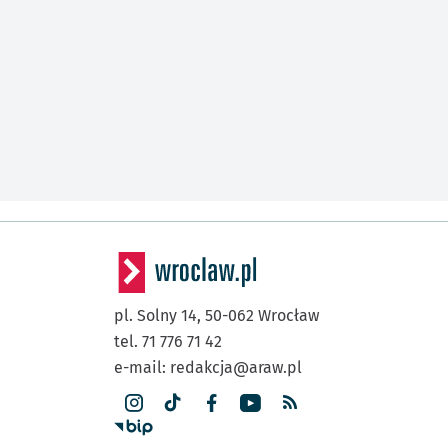
pl. Solny 14,
50-062
Wrocław
tel. 71 776 71 42
e-mail:
redakcja@araw.pl