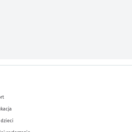
rt
kacja
 dzieci