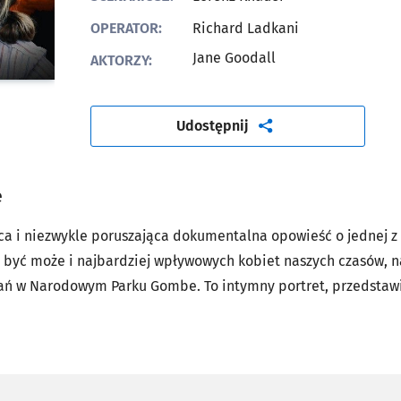
OPERATOR:
Richard Ladkani
Jane Goodall
AKTORZY:
artykuł
Udostępnij
e
ąca i niezwykle poruszająca dokumentalna opowieść o jednej z
a być może i najbardziej wpływowych kobiet naszych czasów, n
ań w Narodowym Parku Gombe. To intymny portret, przedstawi
orskiego stereotypu. Widzimy tu delikatną, wrażliwą, ale jedn
ety, która nie wstydzi się oznak starości, a której przełomo
ejszych światowych osiągnięć minionego wieku.