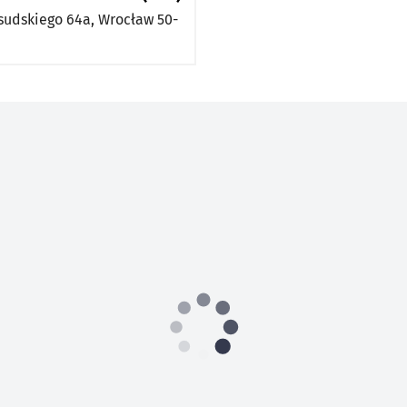
łsudskiego 64a,
Wrocław
50-