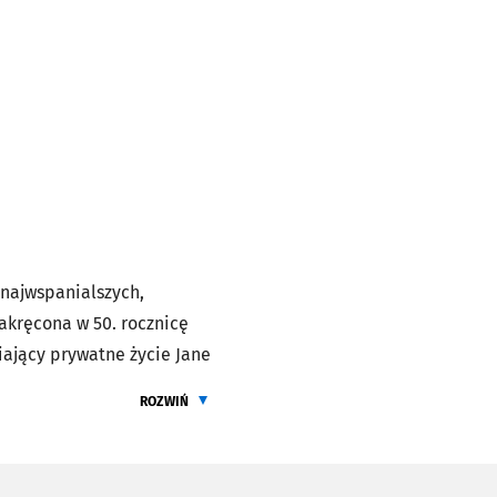
 najwspanialszych,
akręcona w 50. rocznicę
ający prywatne życie Jane
ocześnie wytrwałą i silną
ROZWIŃ
we naukowe odkrycia uznać
ŻEBY PRZECZYTAĆ CALY OPIS