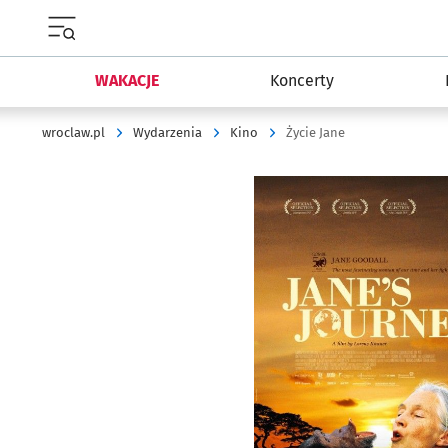
Menu główne portalu wroclaw.pl
WAKACJE
Koncerty
wroclaw.pl
Wydarzenia
Kino
Życie Jane
Kliknij, aby powiększyć