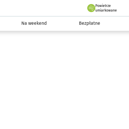
Powietrze
we Wrocławiu
ydarzenia
umiarkowane
Na weekend
Bezpłatne