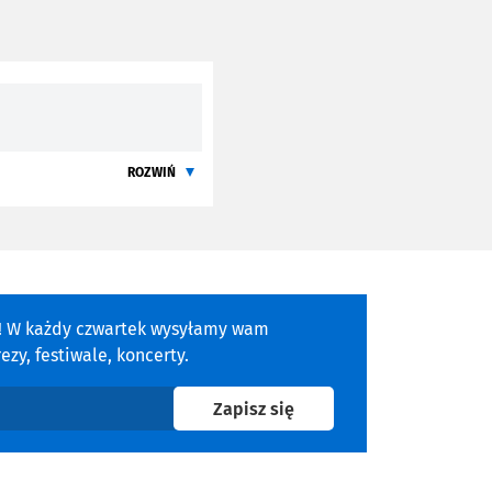
ROZWIŃ
a! W każdy czwartek wysyłamy wam
zy, festiwale, koncerty.
na newsletter
Zapisz się