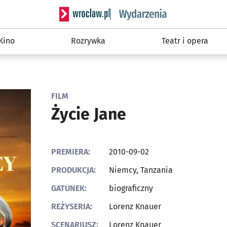
Serwis informacyjny wroclaw.pl podserwis: W
Kino
Rozrywka
Teatr i opera
FILM
Życie Jane
PREMIERA:
2010-09-02
PRODUKCJA:
Niemcy, Tanzania
GATUNEK:
biograficzny
REŻYSERIA:
Lorenz Knauer
SCENARIUSZ:
Lorenz Knauer