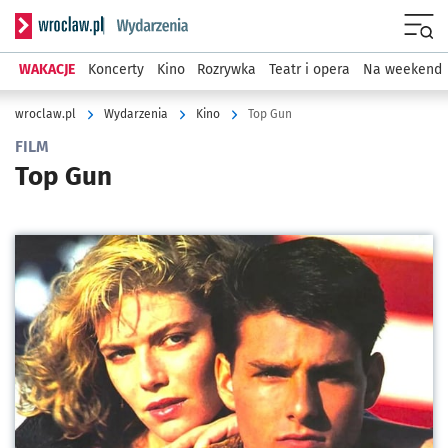
Serwis informacyjny wroclaw.pl podserwis: Wydarzenia
Menu
WAKACJE
Koncerty
Kino
Rozrywka
Teatr i opera
Na weekend
wroclaw.pl
Wydarzenia
Kino
Top Gun
FILM
Top Gun
Kliknij, aby powiększyć