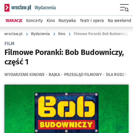
Serwis informacyjny wroclaw.pl podserwis: Wydarzenia
Menu
WAKACJE
Koncerty
Kino
Rozrywka
Teatr i opera
Na weekend
wroclaw.pl
Wydarzenia
Kino
Filmowe Poranki: Bob Budowniczy, c
FILM
Filmowe Poranki: Bob Budowniczy,
część 1
WYDARZENIE KINOWE
BAJKA
PRZEGLĄD FILMOWY
DLA RODZICÓ
Kliknij, aby powiększyć