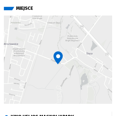
HelioSówki, na której zbiera pieczątki za rozwiązane
MIEJSCE
zagadki i udział w konkursach. Za
8 zdobytych pieczątek
czeka wyjątkowa odznaka HelioSówki, potwierdzająca
zdobyte umiejętności.
Dostępne odznaki:
brązowa
srebrna
złota
Cykl Filmowych Poranków w Kinie Helios odbywa się co
drugą niedzielę miesiąca we wszystkich kinach sieci
Helios, zawsze o godzinie
10:30
.
Wydarzenie przeznaczone jest dla dzieci od
3 lat
w
towarzystwie opiekunów.
Scenariusz wydarzenia:
zabawy i konkursy z animatorem (10–15 min)
projekcja zestawu bajek lub filmu (50–60 min)
Specyfika seansu: