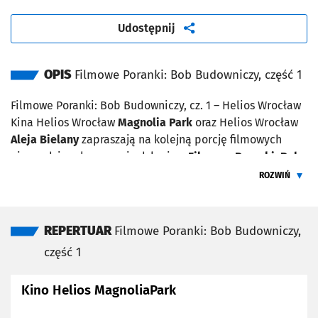
artykuł
Udostępnij
OPIS
Filmowe Poranki: Bob Budowniczy, część 1
Filmowe Poranki: Bob Budowniczy, cz. 1 – Helios Wrocław
Kina Helios Wrocław
Magnolia Park
oraz Helios Wrocław
Aleja Bielany
zapraszają na kolejną porcję filmowych
niespodzianek w nowej odsłonie –
Filmowe Poranki: Bob
Budowniczy, cz. 1
, w
niedzielę 10 maja o godzinie 10:30
.
ROZWIŃ
ŻEBY PRZEC
Zaprezentujemy zestaw bajek:
Zagadka piramidy
REPERTUAR
Filmowe Poranki: Bob Budowniczy,
Nocowanie Filipa
Nawiedzony ratusz
część 1
Pływające śmieci
Katastrofa Drive Thru
Kino Helios MagnoliaPark
Czas trwania pokazów: 55 minut