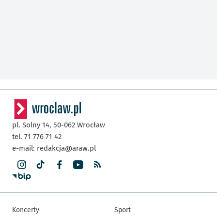
Cena biletu obowiązuje dla każdego uczestnika.
INFORMACJE DODATKOWE
Strona organizatora
Otwiera się w nowej karcie
pl. Solny 14,
50-062
Wrocław
tel. 71 776 71 42
e-mail:
redakcja@araw.pl
Koncerty
Sport