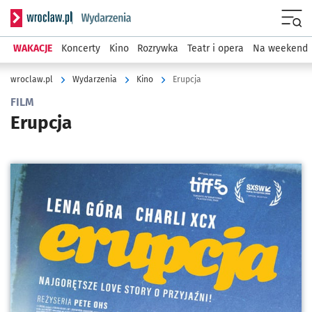
Serwis informacyjny wroclaw.pl podserwis: Wydarzenia
Menu
WAKACJE
Koncerty
Kino
Rozrywka
Teatr i opera
Na weekend
wroclaw.pl
Wydarzenia
Kino
Erupcja
FILM
Erupcja
Kliknij, aby powiększyć