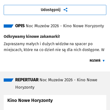
artykuł
Udostępnij
OPIS
Noc Muzeów 2026 - Kino Nowe Horyzonty
Odkrywamy kinowe zakamarki!
Zapraszamy małych i dużych widzów na spacer po
miejscach, które na co dzień nie są dla nich dostępne. W
programie: zwiedzanie kabin operatorskich i tajnych
ROZWIŃ
przejść, używanych wyłącznie przez pracowników kina.
ŻEBY PRZEC
Spacery po kinie:
do wyboru jedna z 8 wycieczek
w godzinach 12:00 -
REPERTUAR
Noc Muzeów 2026 - Kino Nowe
19:00
, każda z nich trwać będzie około 30 minut.
Horyzonty
Spacery w grupach maksymalnie 12-osobowych.
Liczba miejsc ograniczona, obowiązuje kolejność
zgłoszeń.
Kino Nowe Horyzonty
Zapisy na spacery: od soboty 9 maja od godziny 10:00