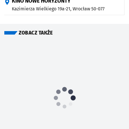
KINO NOWE HORYZONTY
Dokument
Suzanne Raes
jest też intrygującym portretem
Kazimierza Wielkiego 19a-21,
Wrocław
50-077
zbiorowym muzealników, kuratorów, konserwatorów,
kolekcjonerów, handlarzy sztuką – ekspertów i
pasjonatów.
ZOBACZ TAKŻE
„
Vermeer. Blisko mistrza
" opowiada więc i o tych, którzy
swoje życie związali z artystą, pragnąc być jak najbliżej
jego dzieł, geniuszu i tajemnicy, jaką pomimo najbardziej
zaawansowanych badań, pozostaje zarówno jego historia,
jak i malarstwo.
INFORMACJE DODATKOWE
Strona organizatora
Otwiera się w nowej karcie
Otwiera się w nowej karcie
Otwiera się w nowej kar