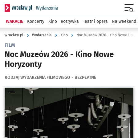
Serwis informacyjny wroclaw.pl podserwis: Wydarzenia
Menu
WAKACJE
Koncerty
Kino
Rozrywka
Teatr i opera
Na weekend
wroclaw.pl
Wydarzenia
Kino
Noc Muzeów 2026 - Kino Nowe Horyz
FILM
Noc Muzeów 2026 - Kino Nowe
Horyzonty
RODZAJ WYDARZENIA FILMOWEGO
BEZPŁATNE
Kliknij, aby powiększyć