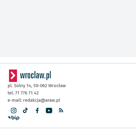
pl. Solny 14,
50-062
Wrocław
tel. 71 776 71 42
e-mail:
redakcja@araw.pl