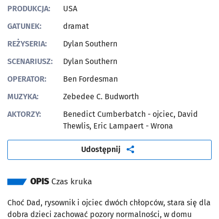
PRODUKCJA:
USA
GATUNEK:
dramat
REŻYSERIA:
Dylan Southern
SCENARIUSZ:
Dylan Southern
OPERATOR:
Ben Fordesman
MUZYKA:
Zebedee C. Budworth
AKTORZY:
Benedict Cumberbatch - ojciec, David
Thewlis, Eric Lampaert - Wrona
artykuł
Udostępnij
OPIS
Czas kruka
Choć Dad, rysownik i ojciec dwóch chłopców, stara się dla
dobra dzieci zachować pozory normalności, w domu