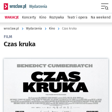
Serwis informacyjny wroclaw.pl podserwis: Wydarzenia
Menu
WAKACJE
Koncerty
Kino
Rozrywka
Teatr i opera
Na weekend
wroclaw.pl
Wydarzenia
Kino
Czas kruka
FILM
Czas kruka
Kliknij, aby powiększyć