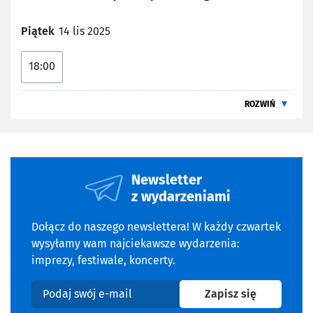
przyszłość.
Nie przegap tego seansu - film, który zostaje w pamięci.
Piątek
14 lis 2025
Przyjdź, usiądź wygodnie, pozwól sobie na chwilę refleksji
i pozwól, by historia bohaterów stała się także Twoją.
18:00
Serdecznie zapraszamy!
Bilety 15 zł. Link do biletów:
ROZWIŃ
https://biletyna.pl/film/Innego-konca-nie-
bedzie/Wroclaw
INFORMACJE DODATKOWE
Newsletter
z wydarzeniami
Otwiera się w nowej karcie
Otwiera się w nowej karcie
Dołącz do naszego newslettera! W każdy czwartek
wysyłamy wam najciekawsze wydarzenia:
imprezy, festiwale, koncerty.
na newslet
Zapisz się
Podaj swój e-mail