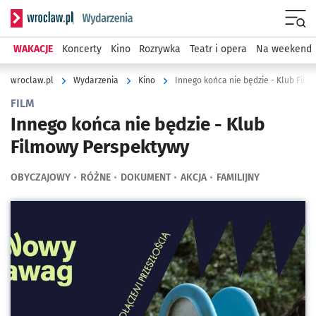
Serwis informacyjny wroclaw.pl podserwis: Wydarzenia
Menu
WAKACJE
Koncerty
Kino
Rozrywka
Teatr i opera
Na weekend
wroclaw.pl
Wydarzenia
Kino
Innego końca nie będzie - Klub Fil
FILM
Innego końca nie będzie - Klub
Filmowy Perspektywy
OBYCZAJOWY
RÓŻNE
DOKUMENT
AKCJA
FAMILIJNY
Kliknij, aby powiększyć