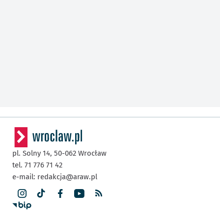
pl. Solny 14,
50-062
Wrocław
tel. 71 776 71 42
e-mail:
redakcja@araw.pl