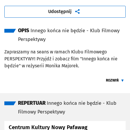
artykuł
Udostępnij
OPIS
Innego końca nie będzie - Klub Filmowy
Perspektywy
Zapraszamy na seans w ramach Klubu Filmowego
PERSPEKTYWY! Przyjdź i zobacz film "Innego końca nie
będzie" w reżyserii Monika Majorek.
To poruszający dramat o rodzinie rozpadającej się po
ROZWIŃ
niespodziewanej stracie, w którym wspomnienia,
ŻEBY PRZEC
znalezione na strychu rodzinne kasety wideo i zdjęcia
stają się kluczem do odbudowania relacji. To opowieść
pełna złamanych oczekiwań, milczeń i emocji, które
REPERTUAR
Innego końca nie będzie - Klub
trzeba w końcu wypowiedzieć — historia, w której
Filmowy Perspektywy
najstarsza siostra, Ola, decyduje się wrócić do domu, by
skonfrontować się z przeszłością i podjąć walkę o
Centrum Kultury Nowy Pafawag