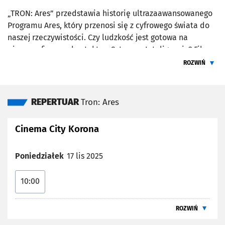
„TRON: Ares” przedstawia historię ultrazaawansowanego
Programu Ares, który przenosi się z cyfrowego świata do
naszej rzeczywistości. Czy ludzkość jest gotowa na
pierwszy fizyczny kontakt ze Sztuczną Inteligencją? Film w
reżyserii Joachima Rønninga. W gwiazdorskiej obsadzie
ROZWIŃ
między innymi: Jared Leto, Greta Lee, Evan Peters, Hasan
ŻEBY PRZEC
Minhaj, Jodie Turner-Smith, Arturo Castro, Cameron
Monaghan, Gillian Anderson i Jeff Bridges. Producentami
REPERTUAR
Tron: Ares
są Sean Bailey, Jeffrey Silver, Justin Springer, Jared Leto,
Emma Ludbrook i Steven Lisberger, a producentem
Cinema City Korona
wykonawczym - Russell Allen.
Poniedziałek
17 lis 2025
10:00
ROZWIŃ