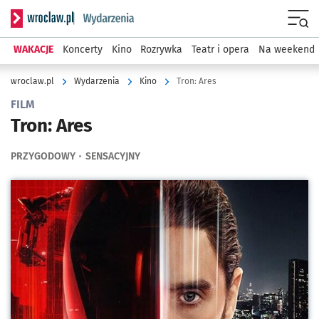
Serwis informacyjny wroclaw.pl podserwis: Wydarzenia
Menu
WAKACJE
Koncerty
Kino
Rozrywka
Teatr i opera
Na weekend
wroclaw.pl
Wydarzenia
Kino
Tron: Ares
FILM
Tron: Ares
PRZYGODOWY
SENSACYJNY
Kliknij, aby powiększyć